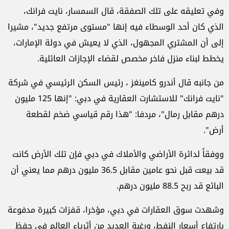
وفي تعليقه على تلك الصفقة، قال السمسار، نايت فرانك،
الذي كان أحد الوسطاء فيه إنها "مستوى مرتفع جديد"، مشيرا
إلى أن المشتري المجهول، الذي لا يعيش في دولة الإمارات،
يخطط لبناء منزل فاخر مخصص لقضاء الإجازات العائلية.
من جانبه قال أندرو كامينغز ، رئيس السكن الرئيسي في شركة
"نايت فرانك" للاستشارت العقارية في دبي: "إنها 125 مليون
درهم مقابل رمال"، مردفا: "هذا رقم قياسي ضخم لقطعة
أرض".
ووفقاً لدائرة الأراضي والأملاك في دبي فإن تلك الأرض كانت
قد بيعت قبل نحو عامين مقابل 36.5 مليون درهم مما يعني أن
البائع قد ربح 88.5 مليون درهم.
وشهدت سوق العقارات في دبي، مؤخرا، قفزات كبيرة مدفوعة
بارتفاع أسعار النفط، ورغبة العديد من أثرياء العالم في حفظ