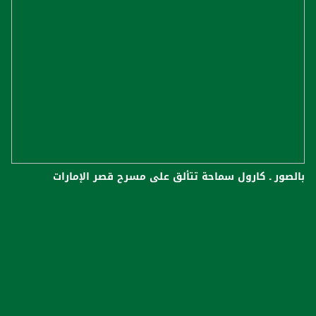
بالصور ـ كارول سماحة تتألق على مسرح قصر الإمارات