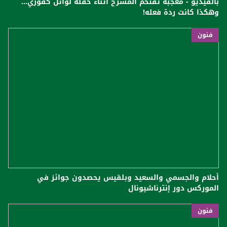
بالفيديو - معجبة تقتحم المسرح اثناء حفلة لوائل كفوري...
وهكذا كانت ردة فعله!
فنون
أحلام والجسمي والسعيد وبلقيس يحصدون جوائز في
الموركس دور إنترناشيونال
فنون