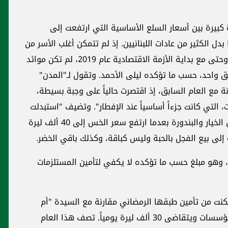
كبيرة بين أسعار السلع الأساسية التي ارتفعت إلى
ل الكثير من عادات اللبنانيين. إذ لم تتمكن أغلب الأسر من
تحضير مستلزمات رمضان كما اعتادت منذ سنوات، وحتى مع بداية الأزمة الاقتصادية عام 2019، لم تكن موائد
 واحد، حسب ما تؤكده ليلى الأحمد. وتقول لـ"المدن"
ة مع العام السابق، إذ اقتصرت حالياً على وجبة بسيطة،
، التي كانت جزءاً أساسياً عند الإفطار". وتضيف "استبدلت
طبق الفتوش بنوع بسيط من السلطة، مكونة من الخيار والبندورة بعدما ارتفع سعر الخس إلى 40 ألف ليرة
ً، وهو مبلغ حسب ما تؤكده لا يكفي لتأمين المستلزمات
نت من تأمين طبقها الرمضاني مقارنة مع السيدة "أم
هادي" الذي يعمل زوجها "مياوماً" في إحدى المؤسسات ويتقاضى 30 ألف ليرة يومياً. تصف هذا العام