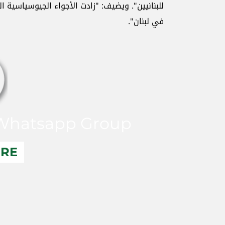
للبنانيين". ويضيف: "زادت الأجواء الجيوسياسية ال
في لبنان".
hatsapp Group
ERE