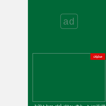
ad
محليات