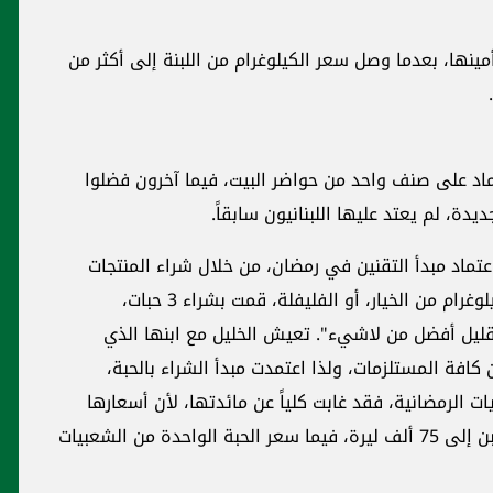
ينها، بعدما وصل سعر الكيلوغرام من اللبنة إلى أكثر من
اد على صنف واحد من حواضر البيت، فيما آخرون فضلوا
دة، لم يعتد عليها اللبنانيون سابقاً.
ماد مبدأ التقنين في رمضان، من خلال شراء المنتجات
الزراعية بالحبة الواحدة. وتقول: "بدلاً من شراء كيلوغرام من الخيار، أو الفليفلة، قمت بشراء 3 حبات،
قليل أفضل من لاشيء". تعيش الخليل مع ابنها الذي
ز عن تأمين كافة المستلزمات، ولذا اعتمدت مبدأ الشراء بالحبة،
ات الرمضانية، فقد غابت كلياً عن مائدتها، لأن أسعارها
خيالية جداً، فقد وصل سعر 4 حبات من حلاوة الجبن إلى 75 ألف ليرة، فيما سعر الحبة الواحدة من الشعبيات