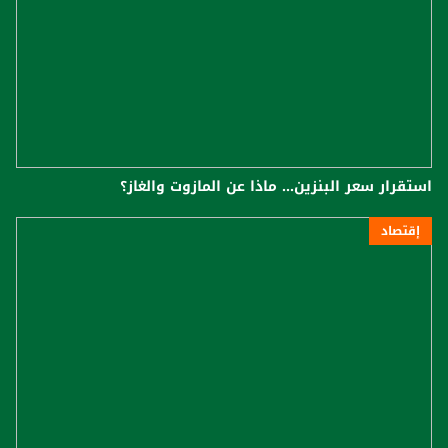
استقرار سعر البنزين... ماذا عن المازوت والغاز؟
إقتصاد