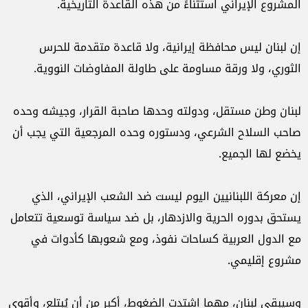
المشروع الإيراني استثناءً من هذه القاعدة التاريخية.
إن لبنان ليس محافظة إيرانية، ولا قاعدة متقدمة للحرس
الثوري، ولا ورقة مساومة على طاولة المفاوضات النووية.
لبنان وطن مستقل، ودولته وحدها صاحبة القرار، وجيشه وحده
صاحب السلاح الشرعي، ودستوره وحده المرجعية التي يجب أن
يخضع لها الجميع.
إن معركة اللبنانيين اليوم ليست ضد الشعب الإيراني، الذي
يستحق بدوره الحرية والازدهار، بل ضد سياسة توسعية تتعامل
مع الدول العربية كساحات نفوذ، ومع شعوبها كأدوات في
مشروع إقليمي.
وسيبقى لبنان، مهما اشتدت الضغوط، أكبر من أن يُبتلع، وأقوى