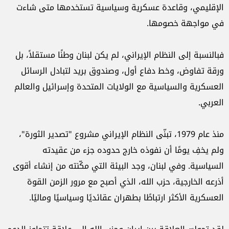
الإقليمي، وقاعدة عسكرية وسياسية تستخدمها متى شاءت
في مواجهة خصومها.
فبالنسبة إلى النظام الإيراني، لم يكن لبنان وطنًا مستقلاً، بل
ورقة تفاوض، وخط دفاع أول، وصندوق بريد لتبادل الرسائل
العسكرية والسياسية مع الولايات المتحدة وإسرائيل والعالم
العربي.
منذ عام 1979، تبنّى النظام الإيراني مشروع "تصدير الثورة"،
ولم يخفِ يومًا أن نفوذه خارج حدوده جزء من عقيدته
السياسية. وفي لبنان، وجد البيئة التي مكّنته من إنشاء أقوى
أذرعه الخارجية، حزب الله، الذي أصبح مع مرور الزمن القوة
العسكرية الأكثر ارتباطًا بطهران عقائديًا وسياسيًا وماليًا.