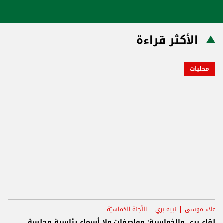
الأكثر قراءة
محليات
علاء موسى
نبيه بري
اللّجنة الخماسيّة
لقاء بري والخماسية: مواصفات ولا أسماء رئاسية وجلسة