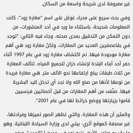
غير معروفة لدى شريحة واسعة من السكان.
وفي بحث سريع على محرك غوغل على اسم "مغارة زود"، كانت
المعلومات شحيحة، باستثناء ما ورد في أحد المنشورات، من
دون التمكن من التدقيق بمدى صحته، وجاء فيه التالي: "توجد
في بقاعصفرين العديد من المغارات، ولكنّ مغارة زود هي أهم
مغارة موجودة فيها. تم اكتشاف مغارة زود في عام 1997 أثناء
حفر أحد أبناء البلدة لإنشاء خزان لتجميع المياه. تتألف المغارة
من ثلاث طبقات يبلغ ارتفاعها نحو الألف متر. هي مغارة فريدة
من نوعها لأنها من صنع الله ولا نجد أي تدخل لليد البشرية
فيها. صنّفت من أهم المغارات من قبل أخصائيين فرنسيين
قاموا بزيارتها ووضع خرائط لها في عام 2001".
والمثير أن هذه المغارة، والتي تظهر الصور تميزها وفرادتها،
غير مصنفة كموقع أثري- بيئي لدى وزارة السياحة اللبنانية. وهو
ما يقر به صاحب الأرض نزيه زود في حديث لـ"المدن". ورغم