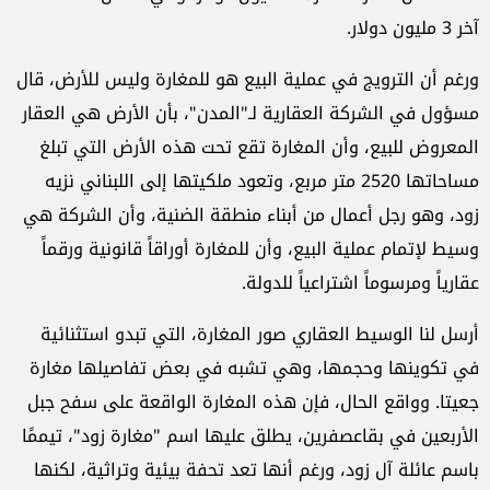
آخر 3 مليون دولار.
ورغم أن الترويج في عملية البيع هو للمغارة وليس للأرض، قال
مسؤول في الشركة العقارية لـ"المدن"، بأن الأرض هي العقار
المعروض للبيع، وأن المغارة تقع تحت هذه الأرض التي تبلغ
مساحاتها 2520 متر مربع، وتعود ملكيتها إلى اللبناني نزيه
زود، وهو رجل أعمال من أبناء منطقة الضنية، وأن الشركة هي
وسيط لإتمام عملية البيع، وأن للمغارة أوراقاً قانونية ورقماً
عقارياً ومرسوماً اشتراعياً للدولة.
أرسل لنا الوسيط العقاري صور المغارة، التي تبدو استثنائية
في تكوينها وحجمها، وهي تشبه في بعض تفاصيلها مغارة
جعيتا. وواقع الحال، فإن هذه المغارة الواقعة على سفح جبل
الأربعين في بقاعصفرين، يطلق عليها اسم "مغارة زود"، تيممًا
باسم عائلة آل زود، ورغم أنها تعد تحفة بيئية وتراثية، لكنها