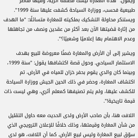
ويقول: "هذه المغارة ليست مصنفة أثرية، وفيها مناظر
طبيعية فحسب، ووزارة السياحة كشفت عليها سنة 1999".
ويستنكر محاولة التشكيك بملكيته للمغارة متسائلًا: "ما الهدف
من إثارة قضيتها الآن بعد أكثر من عقدين ونصف من تجاهلها
وعدم الاهتمام بها إعلاميًا وشعبيًا؟".
ويشير إلى أن الأرض والمغارة ضمنًا معروضة للبيع بهدف
الاستثمار السياحي. وحول قصة اكتشافها يقول: "سنة 1999،
وبينما كان والدي يقوم بحفر خزان للمياه في الأرض، تم
اكتشاف المغارة، وحضر في ذلك الحين الجيش ووزارة السياحة
للكشف عليها، ولم يتم تصنيفها كمعلم أثري، وهي ليست ذات
قيمة تاريخية!".
اللافت هنا، بأن صاحب الأرض ولدى الحديث معه حاول التقليل
من شأن المغارة وقيمتها، وذلك خلافًا للإعلان الترويجي الذي
سوّق لبيع المغارة وليس لبيع الأرض. كما أن اللافت، هو لدى