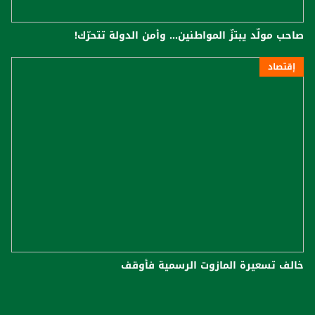
صاحب مولّد يبتزّ المواطنين... وأمن الدولة تتحرّك!
إقتصاد
خالف تسعيرة المازوت الرسمية فأوقف