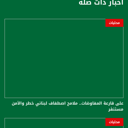
أخبار ذات صلة
محليات
على قارعة المفاوضات.. ملامح اصطفاف لبناني خطر والأمن
مستنفَر
محليات