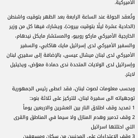
الأميركية.
وتُعقد الجولة عند الساعة الرابعة بعد الظهر بتوقيت واشنطن
(الحادية عشرة ليلًا بتوقيت بيروت)، ويشارك فيها كل من وزير
الخارجية الأميركي ماركو روبيو، والمستشار مايكل نيدهام،
والسفير الأميركي لدى إسرائيل مايك هاكابي، والسفير
الأميركي لدى لبنان ميشال عيسى، بالإضافة إلى سفيري لبنان
وإسرائيل لدى الولايات المتحدة ندى حمادة معوّض، ويخيئيل
لايتر.
وبحسب معلومات لصوت لبنان، فقد اعطى رئيس الجمهورية
توجهياته الى سفيرة لبنان، للتركيز على ثلاثة بنود:
1 تمديد وقف اطلاق النار بين العشرين والاربعين يوماً
2 وقف تدمير وهدم المنازل ولا سيما في المناطق والقرى
التي احتلتها اسرائيل
3 وقف الاعتداءات على المدنيين من سكان ومسعفين