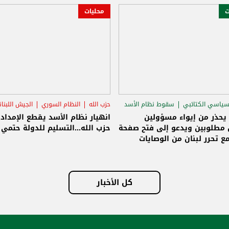
ت
محليات
سياسي الكتائبي
سقوط نظام الأسد
حزب الله
النظام السوري
الجيش اللبنا
قاق الرئاسي
 يحذر من إيواء مسؤولين
انهيار نظام الأسد يقطع الإمداد
مطلوبين ويدعو إلى فتح صفحة
حزب الله...التسليم للدولة حتمي و
ع تحرر لبنان من الوصايات
لات
كل الأخبار