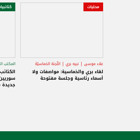
محليات
كتائبيا
علاء موسى
نبيه بري
اللّجنة الخماسيّة
المكتب ال
الاستح
لقاء بري والخماسية: مواصفات ولا
الكتائب
أسماء رئاسية وجلسة مفتوحة
سوريين 
جديدة م
والاحتلا