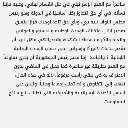
مباشراً مع العدو الإسرائيلي في ظل انقسام لبناني، وعليه فإننا
نسأله، في أي حق تتجاوز ركنًا أساسيًا في الدولة وهو رئيس
مجلس النواب نبيه بري، وبأي حق تأخذ لوحدك قرارًا يتعلق
بمصير لبنان، وتخالف الوحدة الوطنية والدستور والقوانين
والعزة والكرامة ودماء الشهداء وتضحياتهم، فهل تريد أن
تقدم خدمات لأميركا وإسرائيل على حساب الوحدة الوطنية
اللبنانية"؟ واضاف: "إننا ننصح رئيس الجمهورية أن يجري تفاوضاً
مع العدو بطريقة غير مباشرة كما حصل في الماضي بدون
الاعتراف به كي يبقى رأسك مرفوعاً، لأنه في هذه الحال،
تذهب إلى التفاوض وأنت تملك إجماعاً وطنياً، وليس على
أساس الأجندة الإسرائيلية والأميركية التي تطالب بنزع سلاح
المقاومة".