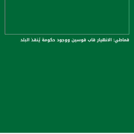
قماطي: الانهيار قاب قوسين ووجود حكومة يُنقذ البلد