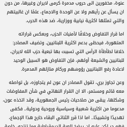
عنوة، مخفورين الى حروب مدمرة كرمى لايران وغيرها، من دون
ان يسأل عن رأيهم ولا عن الوحدة والاجماع، علمًا ان غالبيتهم
والتي تمثلها اكثرية نيابية ووزارية، ضد هذه الحرب.
اما قرار التفاوض وخلافًا لأمنيات الحزب، وبعكس قراراته
المتهورة، فيحظى بدعم اكثرية اللبنانيين. وتضيف المصادر:
خلافا لطأطأة الرأس التي تسببت بها تبعية حزب الله لايران،
للبنانيين والشيعة أولهم، فإن التفاوض هو السبيل الوحيد
لاعادة رفع اللبنانيين رؤوسَهم وركامَ منازلهم المدمرة.
وعن تجاوز بري، تقول المصادر ان عون لم يتجاوزه، بل تواصله
معه قائم ومستمر، الا ان القرار النهائي في شأن المفاوضات
وشكلها، يبقى من صلاحيات رئيس الجمهورية، وقد اتخذه عون،
مدعوما من اكثرية شعبية وسياسية وروحية ودولية.. فكفى
تهديدًا وتشبيحًا.. اما اذا قرر الثنائي البقاء خارج هذا الإجماع،
فهو حر لكن عليه ان يرضخ للعبة الديمقراطية وما تنتجه، خاصة