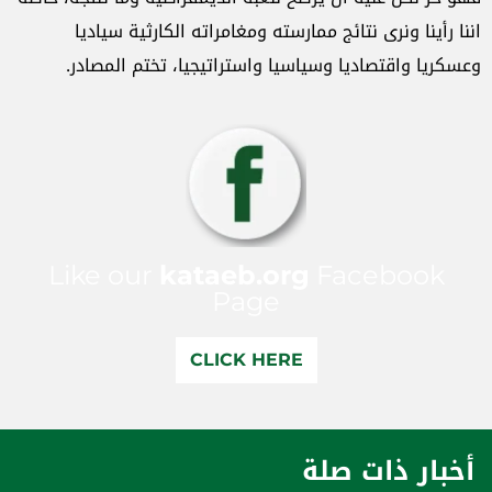
اننا رأينا ونرى نتائج ممارسته ومغامراته الكارثية سياديا
وعسكريا واقتصاديا وسياسيا واستراتيجيا، تختم المصادر.
Like our
kataeb.org
Facebook
Page
CLICK HERE
أخبار ذات صلة