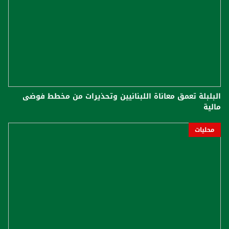
البلبلة تعمق معاناة اللبنانيين وتحذيرات من مخطط فوضى
مالية
محليات