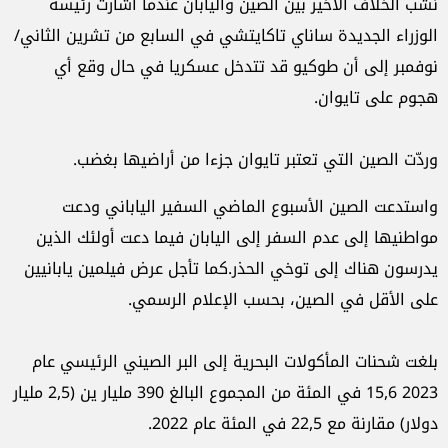
نشب الخلاف الأخير بين الصين واليابان عندما أشارت رئيسة
‏الوزراء الجديدة ساناي تاكايتشي في السابع من تشرين ‏الثاني/
نوفمبر إلى أن طوكيو قد تتدخل عسكريا في حال وقع ‏أي
هجوم على تايوان.‏
وردّت الصين التي تعتبر تايوان جزءا من أراضيها بغضب.‏
واستدعت الصين الأسبوع الماضي السفير الياباني ودعت
‏مواطنيها إلى عدم السفر إلى اليابان فيما دعت أولئك الذين
‏يدرسون هناك إلى توخي الحذر.‏كما تأجل عرض فيلمين يابانيين
على الأقل في الصين، بحسب ‏الإعلام الرسمي.‏
بلغت شحنات المأكولات البحرية إلى البر الصيني الرئيسي ‏عام
2023 15,6 في المئة من المجموع البالغ 390 مليار ‏ين (2,5 مليار
دولار) مقارنة مع 22,5 في المئة عام ‏‏2022.‏