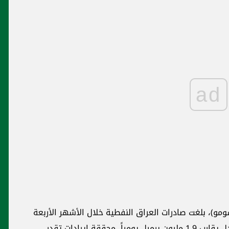
ad
و)، بلغت صادرات العراق النفطية خلال الأشهر الأربعة
الأولى من عام 2026 نحو 236 مليون برميل، بمعدل يقارب 1.9 مليون برميل يومياً، محققة إيرادات تقدر