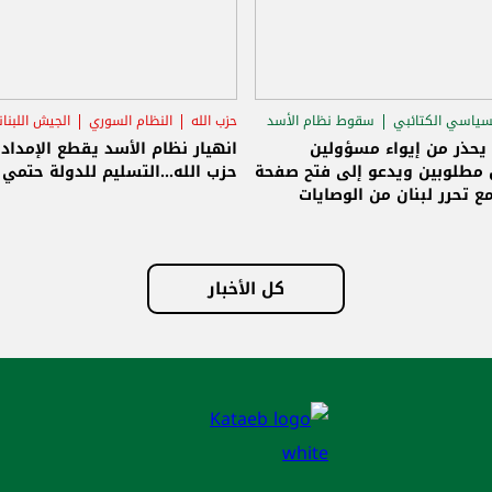
سياسي الكتائبي
سقوط نظام الأسد
حزب الله
النظام السوري
الجيش اللبنا
قاق الرئاسي
 يحذر من إيواء مسؤولين
انهيار نظام الأسد يقطع الإمداد
مطلوبين ويدعو إلى فتح صفحة
حزب الله...التسليم للدولة حتمي و
ع تحرر لبنان من الوصايات
لات
كل الأخبار