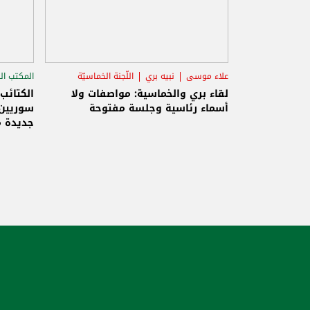
علاء موسى
نبيه بري
اللّجنة الخماسيّة
المكتب ال
الاستح
لقاء بري والخماسية: مواصفات ولا
الكتائب
أسماء رئاسية وجلسة مفتوحة
سوريين 
جديدة م
والاحتلا