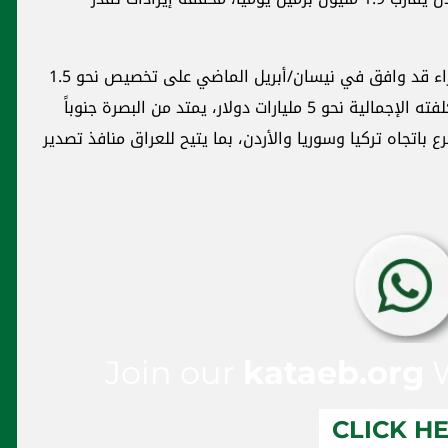
وفي إطار تطوير شبكة التصدير، كان مجلس الوزراء قد وافق في نيسان/أبريل الماضي على تخصيص نحو 1.5
مليار دولار لمشروع خط أنابيب استراتيجي تبلغ تكلفته الإجمالية نحو 5 مليارات دولار، يمتد من البصرة جنوباً
 باتجاه تركيا وسوريا والأردن، بما يتيح للعراق منافذ تصدير
Join our
kataeb.org
W
CLICK H