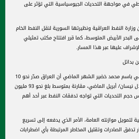
فطي في مواجهة التحديات الجيوسياسية التي تؤثر على
ارة النفط العراقية ونظيرتها السورية لنقل النفط الخام
 البحر الأبيض المتوسط، كما قرر افتتاح مكتب تمثيلي
لإشراف عليها عبر هذا المسار.
ن بدائل
وتأتي هذه التحركات بعد تأكيد وزير النفط العراقي باسم محمد خضير الشهر الماضي أن العراق صدّر نحو 10
ملايين برميل من النفط الخام عبر مضيق هرمز خلال نيسان/ أبريل الماضي، مقارنة بمتوسط بلغ نحو 93 مليون
عكس حجم التحديات التي تواجه تدفقات النفط عبر أحد أهم
ة لتمويل موازنته العامة، الأمر الذي يدفعه إلى تسريع
ر تدفق الصادرات وتقليل المخاطر المرتبطة بأي اضطرابات