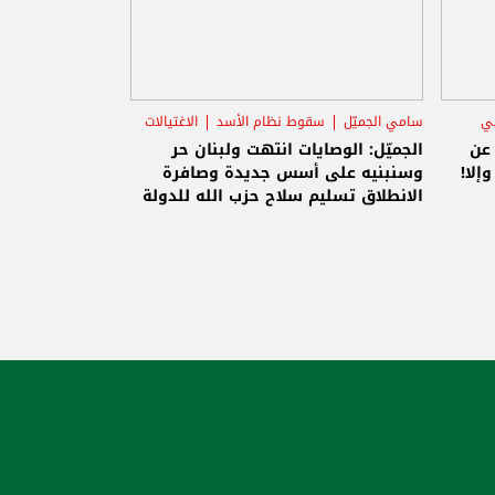
ني
سامي الجميّل
سقوط نظام الأسد
الاغتيالات
 عن
الجميّل: الوصايات انتهت ولبنان حر
إلا!
وسنبنيه على أسس جديدة وصافرة
الانطلاق تسليم سلاح حزب الله للدولة