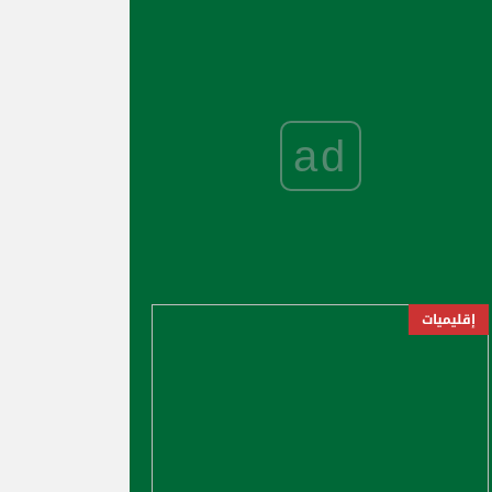
ad
إقليميات