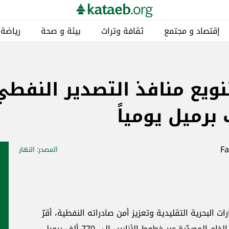
إقتصاد و مجتمع
ثقافة وتراث
بيئة و صحة
رياضة
نويع منافذ التصدير النفط
المصدر
: النهار
لبحرية التقليدية وتعزيز أمن صادراته النفطية، أقرّ
مجلس الوزراء العراقي خطة لزيادة كميات النفط الخام المصدّرة عبر خطوط الأنابيب إلى 770 ألف برميل