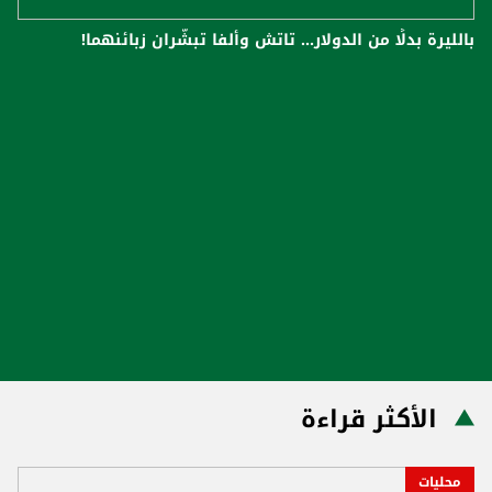
بالليرة بدلًا من الدولار... تاتش وألفا تبشّران زبائنهما!
الأكثر قراءة
محليات