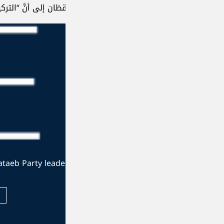
ن إلى أنَّ “التركيز الآن يتمحور حول المرحلة المُقبلة.
The official website of the Kataeb Party leade
Visit Website