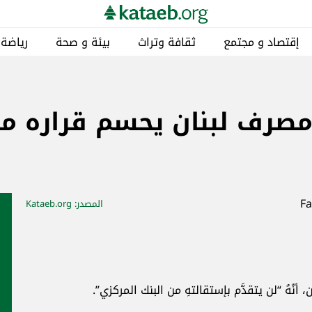
 و صحة
رياضة
مناطق
خاص
كتائبيات
 قراره من موضوع
صدر
: Kataeb.org
أخبار ذات صلة
إقتصاد