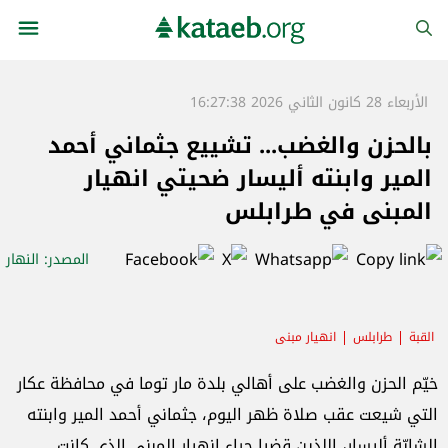
الأربعاء 28 كانون الثاني 2026 16:27:38
بالحزن والغضب... تشييع جثماني أحمد
المير وابنته أليسار ضحيتي انهيار
المبنى في طرابلس
المصدر
: النهار
القبة
طرابلس
انهيار مبنى
خيّم الحزن والغضب على أهالي بلدة مار توما في محافظة عكار
التي شيعت عقب صلاة ظهر اليوم، جثماني أحمد المير وابنته
الشابّة أليسار، اللذين قضيا جراء انهيار المبنى الذي كانت