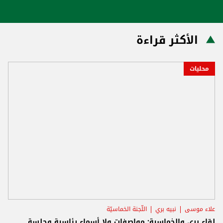
الأكثر قراءة
محليات
علاء موسى
نبيه بري
اللّجنة الخماسيّة
لقاء بري والخماسية: مواصفات ولا أسماء رئاسية وجلسة