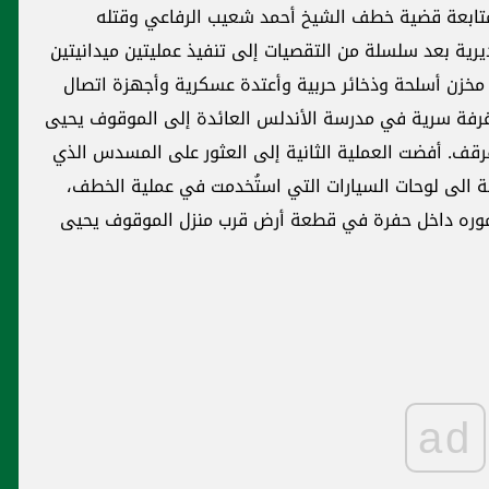
 وقتله
ين ميدانيتين
وأجهزة اتصال
الموقوف يحيى
 المسدس الذي
لية الخطف،
موقوف يحيى
ad
في السّلك العسكري: العمل الثاني بات
إجبارياً!