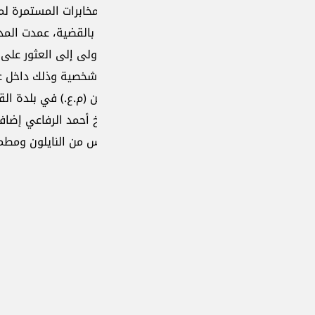
خابرات المستمرة لمتابعة قضية خطف الشيخ أحمد شعيب الرفاعي
لقضية، عمدت المديرية بعد سلسلة من التقصيات إلى تنفيذ عمليت
27/2، أفضت الأولى إلى العثور على مخزن أسلحة وذخائر حربية وأعتدة عسكرية 
شخصية وذلك داخل غرفة سرية في مدرسة الأندلس العائدة إلى 
 (م.ع.) في بلدة القرقف. أفضت العملية الثانية إلى العثور على
 أحمد الرفاعي إضافة الى لوحات السيارات التي استُخدمت في عم
س من النايلون ومطموره داخل حفرة في قطعة أرض قرب منزل ال
ad