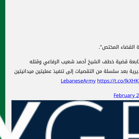
ad
وقتله
ين ميدانيتين
أمن وقضاء