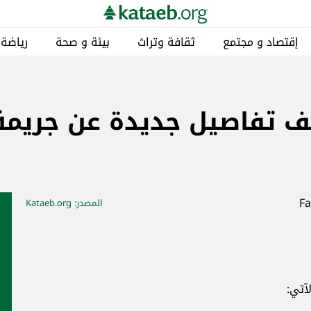
ة و صحة
رياضة
مناطق
خاص
كتائبيات
ن جريمة قتل الشيخ
مصدر
: Kataeb.org
أخبار ذات صلة
محليات