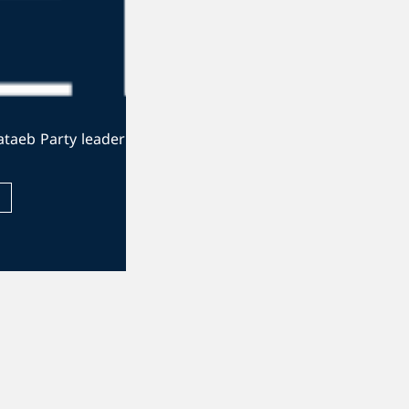
The official website of the Kataeb Party leader
Visit Website