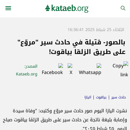
الثلاثاء 25 شباط 2025 16:36:41
بالصور- قتيلة في حادث سير "مروّع"
على طريق الزلقا بياقوت!
المصدر
:
Kataeb.org
حادث سير
بياقوت
اليازا
نشرت اليازا اليوم صور حادث سير مروّع وكتبت: "وفاة سيدة
وإصابة بليغة ناتجة عن حادث سير على طريق الزلقا بياقوت صباح
اليوم ٢٥ شباط ٢٠٢٥".