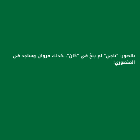
بالصور- "ناجي" لم ينجُ في "كان"...كذلك مروان وساجد في
المنصوري!