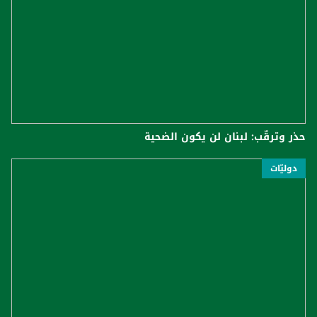
حذر وترقّب: لبنان لن يكون الضحية
دوليّات