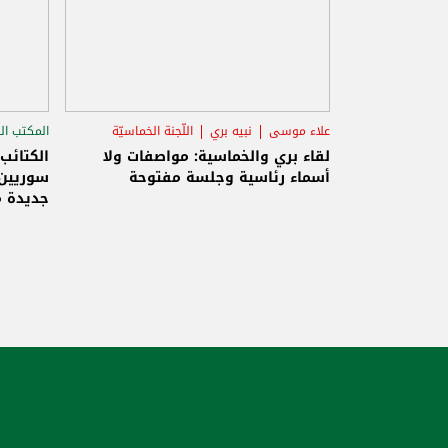
علاء موسى
نبيه بري
اللّجنة الخماسيّة
المكتب ال
الاستح
لقاء بري والخماسية: مواصفات ولا
الكتائب
أسماء رئاسية وجلسة مفتوحة
سوريين 
جديدة م
والاحتلا