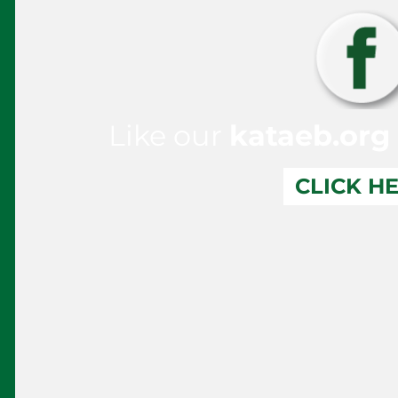
Like our
kataeb.org
CLICK H