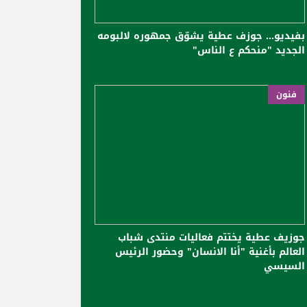
بفيديو... جوزف عطية يشوّق جمهوره لالبومه
الجديد "​منحكم ع الناس​"
فنون
جوزيف عطية يختتم فعاليات منتدى شباب
العالم بأغنية "أنا الانسان" وحضور الرئيس
السيسي