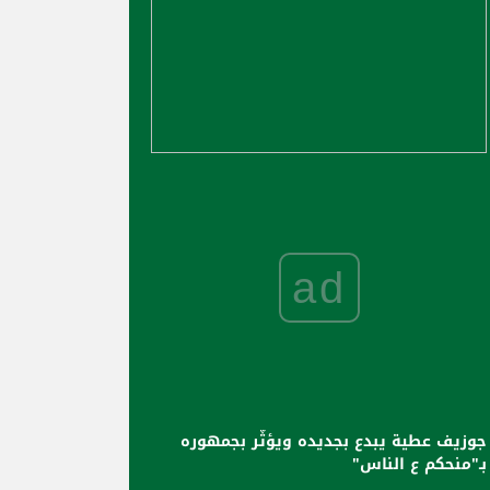
ad
جوزيف عطية يبدع بجديده ويؤثّر بجمهوره
بـ"منحكم ع الناس"