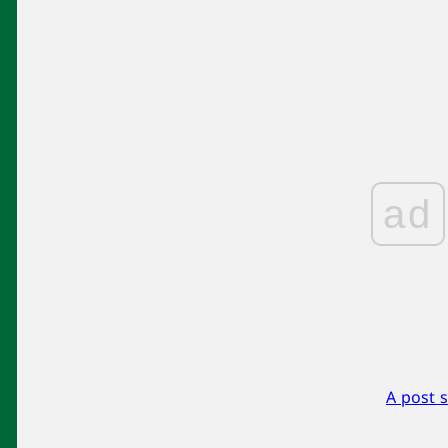
ad
A post 