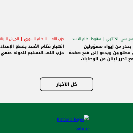
سياسي الكتائبي
سقوط نظام الأسد
حزب الله
النظام السوري
الجيش اللبنا
قاق الرئاسي
 يحذر من إيواء مسؤولين
انهيار نظام الأسد يقطع الإمداد
مطلوبين ويدعو إلى فتح صفحة
حزب الله...التسليم للدولة حتمي و
ع تحرر لبنان من الوصايات
لات
كل الأخبار