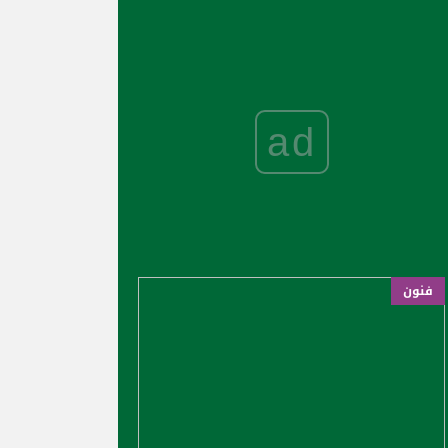
ad
فنون