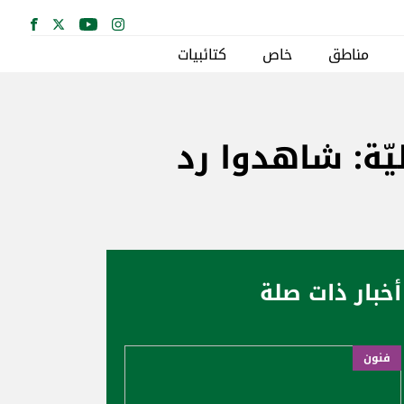
مناطق
خاص
كتائبيات
ّة: شاهدوا رد
أخبار ذات صلة
فنون