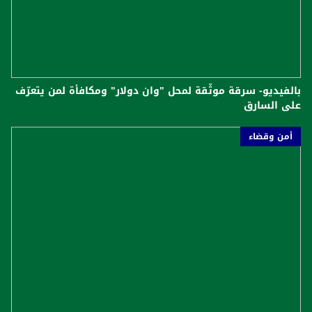
بالفيديو- سرقة موثّقة لمحل "وان دولار" ومكافأة لمن يتعرّف
على السارق
أمن وقضاء