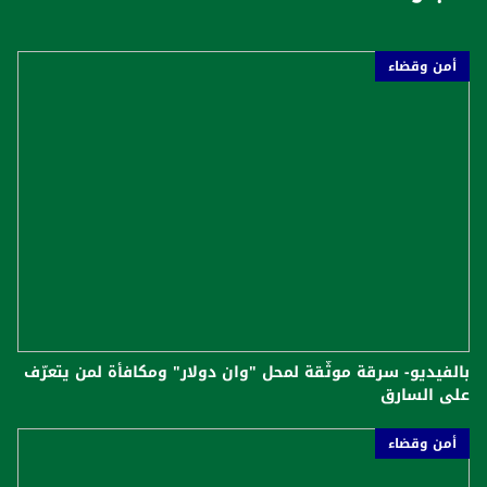
أمن وقضاء
بالفيديو- سرقة موثّقة لمحل "وان دولار" ومكافأة لمن يتعرّف
على السارق
أمن وقضاء