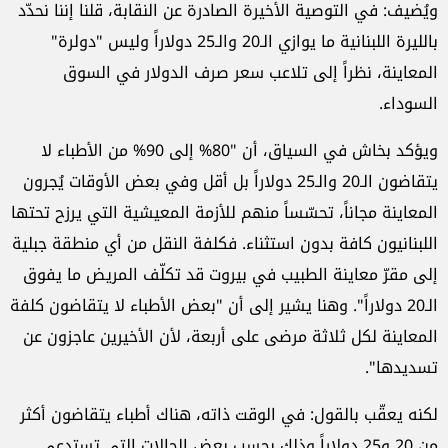
ويُضيف: في التوصية الأخيرة الصادرة عن النقابة، قلنا إننا نحدّد
بالليرة اللبنانية ما يوازي الـ20 والـ25 دولاراً وليس "دولرة"
المعاينة، نظراً إلى تلاعب سعر صرف الدولار في السوق
السوداء.
ويؤكد بخاش في السياق، أن "80% إلى 90% من الأطباء لا
يتقاضون الـ20 والـ25 دولاراً بل أقل وفي بعض الأوقات يُجرون
المعاينة مجاناً، تحسّساً منهم للأزمة المعيشية التي يرزح تحتها
اللبنانيون كافة بدون استثناء. فكلفة النقل من أي منطقة جبلية
إلى مقرّ معاينة الطبيب في بيروت قد تكلّف المريض ما يفوق
الـ20 دولاراً". وهنا يشير إلى أن "بعض الأطباء لا يتقاضون كلفة
المعاينة لكل ثلاثة مرضى على أربعة، لأن الأخيرين عاجزون عن
تسديدها".
لكنه يعقّب بالقول: في الوقت ذاته، هناك أطباء يتقاضون أكثر
من 20 و25 دولاراً وذلك بحسب بعض الحالات التي تستدعي