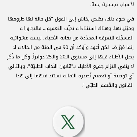
لأسباب تجميلية بحتة.
في ضوء ذلك، يخلص بخاش إلى القول "كل حالة لها ظروفها
وحيّثياتها، وهناك استثناءات تجنِّب التعميم... فالتجاوزات
المسجَّلة للتعرفة المحدَّدة من نقابة الأطباء، ليست عشوائية
إنما مُبرَّرة... لكن أعود وأؤكد أن 90 في المئة من الحالات لا
يصل الأطباء فيها إلى مستوى الـ20 والـ25 دولاراً. وكل ما ذُكر
لا ينفي التزام جميع الأطباء بـ"قانون الآداب الطبيّة"، وبالتالي
أي توصية أو تعميم تُصدره النقابة تستند فيهما إلى هذا
القانون والقَسَم الطبّي".