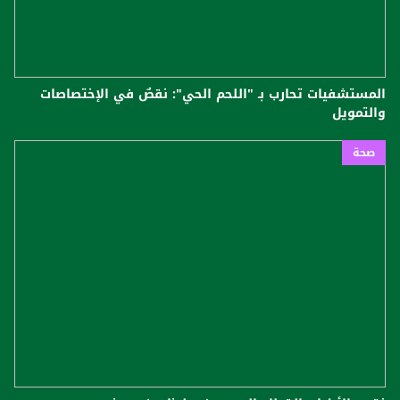
المستشفيات تحارب بـ "اللحم الحي": نقصٌ في الإختصاصات
والتمويل
صحة