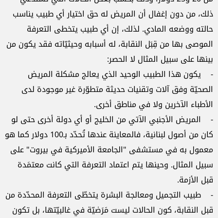
ذلك، من دون إغفال أن المريض له حق اختيار أي طبيب يناسب
حالته ووضعه المادي. لذلك، إن أي طبيب يتخطى التعرفة
الموصى بها من قِبَل النقابة، له أسبابه وحيثيّاته فقد يكون من
بينها على سبيل المثال لا الحصر:
- يكون هذا الطبيب الوحيد الذي يعالج مشكلة المريض
الصحيّة وفق آلات وتقنيات حديثة متطوّرة غير موجودة لدى
الأطباء الآخرين ولا في مناطق أخرى.
- المريض الأجنبي الآتي من الخليج أو أي دولة أخرى حتى لو
كان من أصول لبنانية، فالمعاينة عندها تُحدّد بـ100 دولار كما هو
معمول به في مستشفى "الجامعة الأميركية في بيروت" على
سبيل المثال. وحينها يتم اعتماد التعرفة التي كانت معتمَدة
قبل الأزمة.
- طبيب التجميل ومعالجة البشرة يتخطّى التعرفة المحدّدة من
قبل النقابة، كون الحالات ليست مَرَضيّة في غالبيّتها، بل تكون