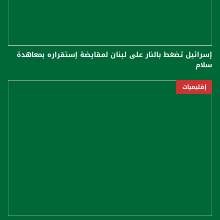
إسرائيل تضغط بالنار على لبنان لمقايضة إستقراره بمعاهدة
سلام
إقليميات