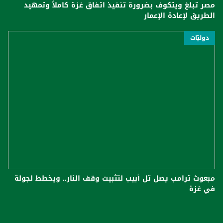
مصر تبلغ ويتكوف بضرورة تنفيذ اتفاق غزة كاملاً وتمهيد
الطريق لإعادة ‏الإعمار ‏
دوليّات
مبعوث ترامب يصل تل أبيب لتثبيت وقف النار.. ويخطط لجولة
في غزة