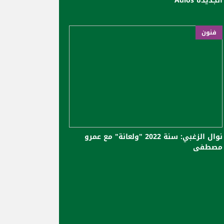
الجديدة Adios
فنون
نوال الزغبي: سنة 2022 "ولعانة" مع عمرو
مصطفى