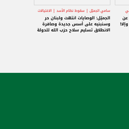
ني
سامي الجميّل
سقوط نظام الأسد
الاغتيالات
 عن
الجميّل: الوصايات انتهت ولبنان حر
إلا!
وسنبنيه على أسس جديدة وصافرة
الانطلاق تسليم سلاح حزب الله للدولة