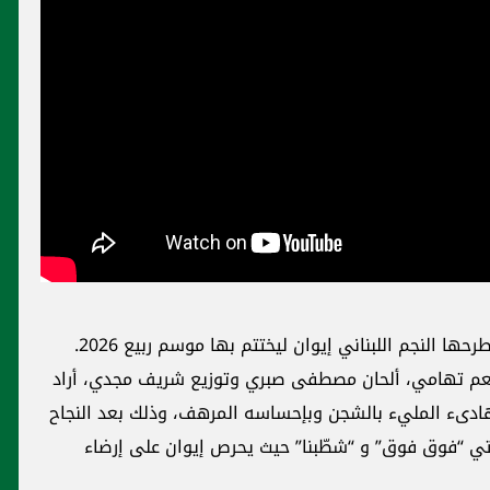
"بعيش مخنوق" هو عنوان الأغنية الجديدة التي طرحها النجم اللبناني إيوان ليختتم بها موسم ربيع 2026.
نعم تهامي، ألحان مصطفى صبري وتوزيع شريف مجدي، أراد
لهادىء المليء بالشجن وبإحساسه المرهف، وذلك بعد النجاح
نيتي “فوق فوق” و “شطّبنا” حيث يحرص إيوان على إرضاء