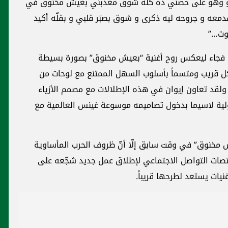
وعو وهّو على حضني ده كله شوق معذّبني بعيش مخنوق في
دمعه و جروحه ليه ذكرى و شوق بصبّر قلبي و بقلّه أكيد
موت…”
ر، فجاء ليعكس روح أغنية “بعيش مخنوق” بصورة بسيطة
ل قريب ومتسماً بأسلوب السهل الممتنع مع لوحات من
مميزة في مجلة ÉCLAT العالمية. ولقد تعاون إيوان في هذه الإطلالات مع مصمم الأزياء
لية لاسيما بدخول تصاميمه موسوعة غينس العالمية مع
يش مخنوق” في وقت سابق إلّا أنّ ظروف الحرب المأساوية
منصات التواصل الاجتماعي لإطلاق عمل جديد شجّعه على
نيات يستعد لطرحها قريباً.