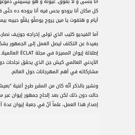
أنا بنسى و لا بفوق. عيونه و هّو بيسيبني دم
كل مكان أنا بروحو بحس فيه أنا بروحه ده حتّى ف
أيام و هتفوت يا مين يروح يوصلّو يقلّو حبيبه بي
أما الفيديو كليب الذي تولى إخراجه جوزيف نصا
بعيدة عن التكلف ليصل العمل إلى الجمهور بشك
إطلالة إيوان ال
الأردني العالمي كيش جن الذي يحقق نجاحات دو
مشاركاته في أهم المهرجانات حول العالم.
ونشير بالذكر أنّه كان من المقرر طرح أغنية “بع
حالت دون ذلك لكن بعد إلحاح جمهور إيوان عبر 
إصدار هذا العمل، علماً أنّ في جعبة إيوان عدة أغ