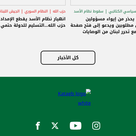
سياسي الكتائبي
سقوط نظام الأسد
حزب الله
النظام السوري
الجيش اللبنا
قاق الرئاسي
 يحذر من إيواء مسؤولين
انهيار نظام الأسد يقطع الإمداد
مطلوبين ويدعو إلى فتح صفحة
حزب الله...التسليم للدولة حتمي و
ع تحرر لبنان من الوصايات
لات
كل الأخبار