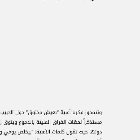
وتتمحور فكرة أغنية “بعيش مخنوق” حول الحبيب ا
مستذكراً لحظات الفراق المليئة بالدموع ويتوق 
دونها حيث تقول كلمات الأغنية: “بيخلص يومي وي