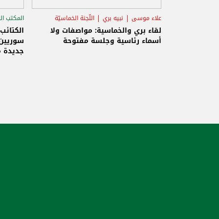
علاء موسى
نبيه بري
اللّجنة الخماسيّة
المكتب ال
الاستح
لقاء بري والخماسية: مواصفات ولا
الكتائب
أسماء رئاسية وجلسة مفتوحة
سوريين 
جديدة م
والاحتلا