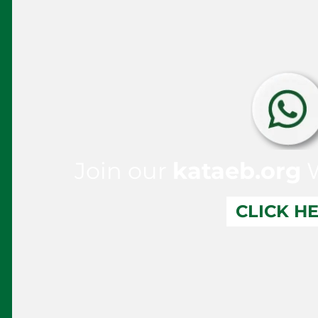
Join our
kataeb.org
W
CLICK H