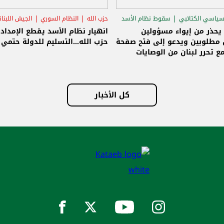
سياسي الكتائبي
سقوط نظام الأسد
حزب الله
النظام السوري
الجيش اللبنا
قاق الرئاسي
 يحذر من إيواء مسؤولين
انهيار نظام الأسد يقطع الإمداد
مطلوبين ويدعو إلى فتح صفحة
حزب الله...التسليم للدولة حتمي و
ع تحرر لبنان من الوصايات
لات
كل الأخبار