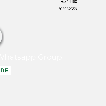
76344480
03062559"
hatsapp Group
ERE