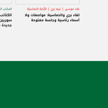
علاء موسى
نبيه بري
اللّجنة الخماسيّة
المكتب ال
الاستح
لقاء بري والخماسية: مواصفات ولا
الكتائب
أسماء رئاسية وجلسة مفتوحة
سوريين 
جديدة م
والاحتلا