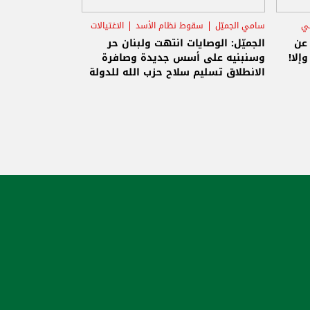
ني
سامي الجميّل
سقوط نظام الأسد
الاغتيالات
 عن
الجميّل: الوصايات انتهت ولبنان حر
إلا!
وسنبنيه على أسس جديدة وصافرة
الانطلاق تسليم سلاح حزب الله للدولة