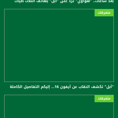
بعد ساعات.. "هواوي" ترد على "آبل" بهاتف الثلاث طيات
متفرقات
"أبل" تكشف النقاب عن أيفون 16... إليكم التفاصيل الكاملة
متفرقات