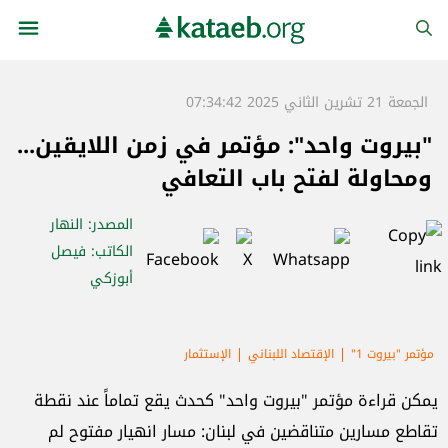
الجمعة 21 تشرين الثاني 2025 07:34:42
"بيروت واحد": مؤتمر في زمن اللايقين...
ومحاولة لفتح باب التعافي
المصدر
: النهار
الكاتب
: فيصل
أبوزكي
مؤتمر "بيروت 1"
الإقتصاد اللبناني
الإستثمار
يمكن قراءة مؤتمر "بيروت واحد" كحدث يقع تماماً عند نقطة
تقاطع مسارين متناقضين في لبنان: مسار انهيار مفتوح لم