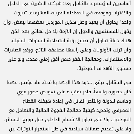
أساسيين لم يُستنزفا بالكامل بعد: شبكته البشرية في الداخل
والاغتراب وموقعه في المعادلة العربية-المشرقية. "بيروت
واحد" يحاول أن يعيد وصل هذين الموردين بعضهما ببعض، وأن
يقول للمستثمرين والدول إن الأزمة بلا حل نهائي بعد، لكن
هناك دولة تحاول أن تصوغ رؤية اقتصادية للسنوات المقبلة،
وأن ترتب الأولويات وعلى رأسها مضاعفة الناتج، ورفع الصادرات
والاستثمارات، ومعالجة الفقر ضمن أفق زمني محدد، ولو على
مستوى الأهداف المبدئية.
في المقابل، تبقى حدود هذا الجهد واضحة. فلا مؤتمر، مهما
كان حضوره واسعاً، قادر بمفرده على تعويض حضور قوي
وحاسم للدولة والتأخر القاتل في إعادة هيكلة القطاع
المصرفي وتحديد كيفية معالجة الفجوة المالية والتعامل مع
المودعين، ولا على تجاوز الانقسام الداخلي حول توزيع الخسائر،
ولا على تقديم ضمانات سيادية في ظل استمرار التوترات بين