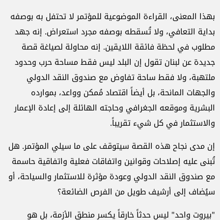
بهذا المعنى، القراءة الموضوعية للمؤتمر لا تحتفل به بوصفه
بداية التعافي، ولا تُسقطه بوصفه مجرد استعراض. إنه جهد
مطلوب في لحظة فائقة اللايقين. إنه محاولة لصياغة قصة
جديدة عن لبنان تقول إن البلد ليس فقط مساحة حرب وحدود
ملتهبة، ولا فقط ساحة تفاوض مع صندوق النقد الدولي
والجهات المانحة، بل أيضاً اقتصاد مُمكن وواعد، بموارده
البشرية وموقعه الجغرافي وحاجته الهائلة إلى إعادة الإعمار
والاستثمار في كل شيء تقريباً.
إن مدى نجاح هذه القصة سيتوقف على ما سيلي المؤتمر. هل
تُبنى عليه إصلاحات وقوانين واتفاقات فعلية واتفاقية حاسمة
مع صندوق النقد الدولي وعودة مؤثرة للاستثمار والسياحة، أو
سيُضاف إلى أرشيف طويل من الفرص الضائعة؟
"بيروت واحد" ليس حدثاً خارقاً يكسر منطق الأزمة، بل هو