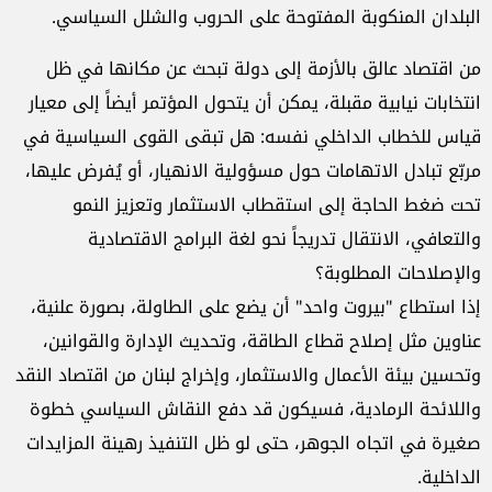
البلدان المنكوبة المفتوحة على الحروب والشلل السياسي.
من اقتصاد عالق بالأزمة إلى دولة تبحث عن مكانها في ظل
انتخابات نيابية مقبلة، يمكن أن يتحول المؤتمر أيضاً إلى معيار
قياس للخطاب الداخلي نفسه: هل تبقى القوى السياسية في
مربّع تبادل الاتهامات حول مسؤولية الانهيار، أو يُفرض عليها،
تحت ضغط الحاجة إلى استقطاب الاستثمار وتعزيز النمو
والتعافي، الانتقال تدريجاً نحو لغة البرامج الاقتصادية
والإصلاحات المطلوبة؟
إذا استطاع "بيروت واحد" أن يضع على الطاولة، بصورة علنية،
عناوين مثل إصلاح قطاع الطاقة، وتحديث الإدارة والقوانين،
وتحسين بيئة الأعمال والاستثمار، وإخراج لبنان من اقتصاد النقد
واللائحة الرمادية، فسيكون قد دفع النقاش السياسي خطوة
صغيرة في اتجاه الجوهر، حتى لو ظل التنفيذ رهينة المزايدات
الداخلية.