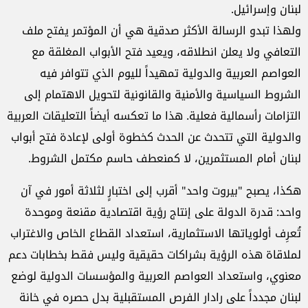
لبنان وإسرائيل.
ولهذا تبدو الرسالة الأكثر صدقية هي أن المؤتمر يفتح ملف
التعافي ولا يعلن انطلاقه، ويعيد فتح الأبواب المغلقة مع
العواصم العربية والدولية تمهيداً لليوم الذي تتوافر فيه
الشروط السياسية والأمنية والقانونية لتحويل الاهتمام إلى
التزامات رأسمالية فعلية. هذا ما تعكسه أيضاً التعليقات العربية
والدولية التي تتحدث عن الحدث كخطوة أولى لإعادة فتح أبواب
لبنان أمام المستثمرين، لا كمنعطف حاسم مكتمل الشروط.
هكذا، يصبح "بيروت واحد" أقرب إلى اختبارٍ لثلاثة أمور في آن
واحد: قدرة الدولة على إنتاج رؤية اقتصادية مقنعة وموحدة
تُعرِف أولوياتها الاستثمارية، استعداد القطاع الخاص والاغتراب
لملاقاة هذه الرؤية بشراكات حقيقية وليس فقط بخطابات دعم
معنوي، واستعداد العواصم العربية والمؤسسات الدولية لوضع
لبنان مجدداً على رادار الفرص المستقبلية بدل حصره في خانة