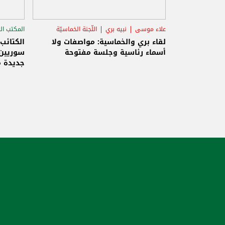
علاء موسى
نبيه بري
اللّجنة الخماسيّة
المكتب ال
الاستح
لقاء بري والخماسية: مواصفات ولا
الكتائب
أسماء رئاسية وجلسة مفتوحة
سوريين 
جديدة م
والاحتلا