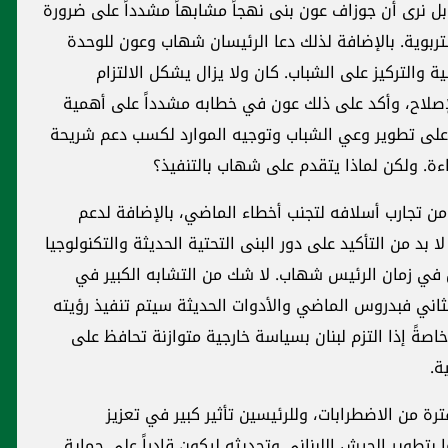
بل نرى أن جوزاف عون بنى نهجاً مشابهاً مشدداً على ضرورة
تربوية. بالإضافة لذلك دعا الرئيسان شهاب وعون للوحدة
 والتركيز على الشباب. كان ولا يزال يشكل الالتزام
لإصلاح، وأكد على ذلك عون في خطابه مشدداً على أهمية
ز على تطوير وعي الشباب وتوجيه الموارد لكسب دعم شريحة
ة. ولكن لماذا يتقدم على شهاب بالتنفيذ؟
 تجارب أسلافه لتجنب أخطاء الماضي، بالإضافة لدعم
د من التأكيد على دور البنى التحتية الحديثة والتكنولوجيا
في زمان الرئيس شهاب. لا شك من التشابه الكبير في
لثاني فبدروس الماضي والأدوات الحديثة سيتم تنفيذ رؤيته
اصةً إذا التزم لبنان بسياسة خارجية متوازنة تحافظ على
ة.
 من الاضطرابات، وللرئيسين تأثير كبير في تعزيز
 بتطوير الجيش اللبناني وتحديثه ليكون قادراً على حماية