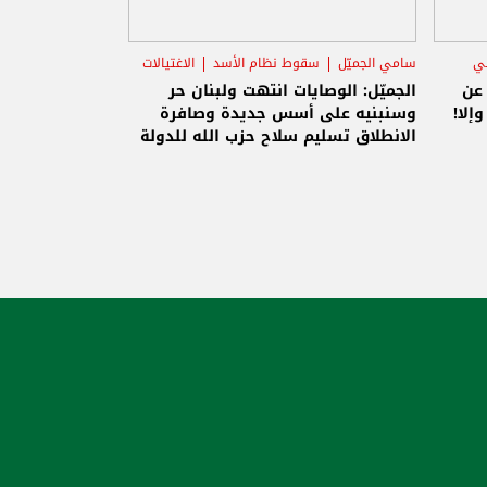
ني
سامي الجميّل
سقوط نظام الأسد
الاغتيالات
 عن
الجميّل: الوصايات انتهت ولبنان حر
إلا!
وسنبنيه على أسس جديدة وصافرة
الانطلاق تسليم سلاح حزب الله للدولة