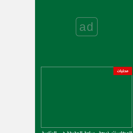
ad
محليات