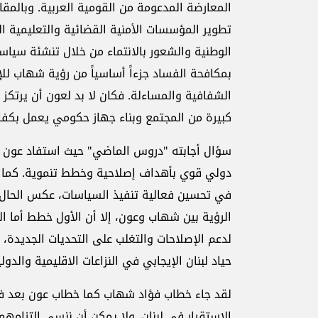
المعارضة المدعومة من القومية العربية. وبالمقا
تطوير المؤسسات الأمنية القضائية والتعليمية ال
الوطنية والشعور بالانتماء من خلال تنشئة سياسية
بمكافحة الفساد جزءاً أساسياً من رؤية شهاب ل
الشفافية والمساءلة. فكان لا بد لعون أن يرتك
كبيرة من المجتمع وبناء جهاز حكومي يعمل بكفاء
سؤال أجابته "دروس الماضي" حيث استفاد عون من
دولي قوي بأهداف إصلاحية وخطط تنموية. كما لا ب
في تحسين فعالية تنفيذ السياسات، عكس الحال 
الرؤية بين شهاب وعون، إلا أن الأول خطط أما ا
لدعم الإصلاحات والتغلب على التحديات الجديدة، خ
حياد لبنان الإيجابي في النزاعات الاقليمية والدولي
لقد جاء خطاب فؤاد شهاب كما خطاب عون بعد فترة
الاستقرار في لبنان. ولا يمكن أن ننسى التزامهما