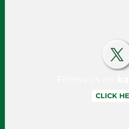
Follow us on
ka
CLICK H