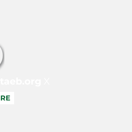
taeb.org
X
ERE