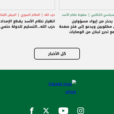
سياسي الكتائبي
سقوط نظام الأسد
حزب الله
النظام السوري
الجيش اللبنا
قاق الرئاسي
 يحذر من إيواء مسؤولين
انهيار نظام الأسد يقطع الإمداد
مطلوبين ويدعو إلى فتح صفحة
حزب الله...التسليم للدولة حتمي و
ع تحرر لبنان من الوصايات
لات
كل الأخبار