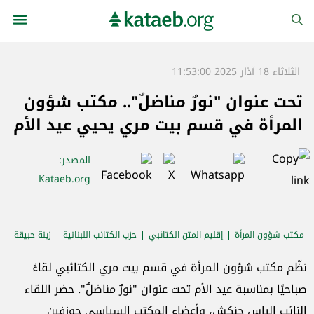
الثلاثاء 18 آذار 2025 11:53:00
تحت عنوان "نورٌ مناضلٌ".. مكتب شؤون
المرأة في قسم بيت مري يحيي عيد الأم
المصدر
:
Kataeb.org
مكتب شؤون المرأة
إقليم المتن الكتائبي
حزب الكتائب اللبنانية
زينة حبيقة
جوزفين قديسي
الياس حنكش
نظّم مكتب شؤون المرأة في قسم بيت مري الكتائبي لقاءً
صباحيًا بمناسبة عيد الأم تحت عنوان "نورٌ مناضلٌ". حضر اللقاء
النائب الياس حنكش، وأعضاء المكتب السياسي جوزفين