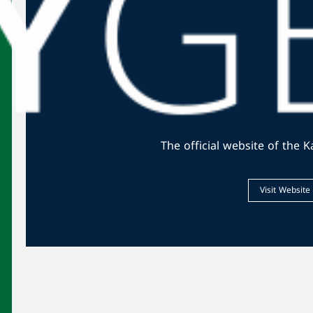
من مكالمات ترامب
دوليّات
بعد وقت قصير من إقلاعها... طائرة ترامب
تهبط بشكل مفاجئ في لويزيانا