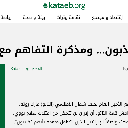
يئة و صحة
رياضة
مناطق
خاص
كتائبيات
لتفاهم مع إيران انتهت!
المصدر
: Kataeb.org
أخبار ذات صلة
دوليّات
) مارك روته،
لاك سلاح نووي،
بأنهم "كاذبون".