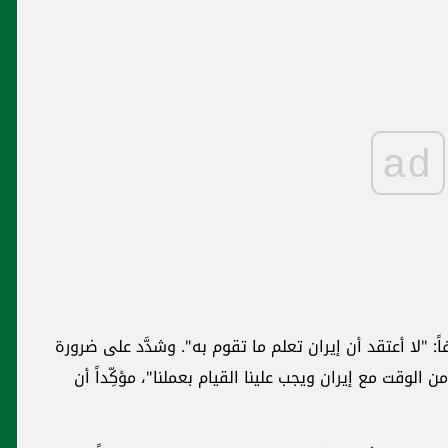
ad
دَّد على ضرورة
طلب غريب من ترامب لبوتين بشأن بايدن
 مؤكِّداً أن