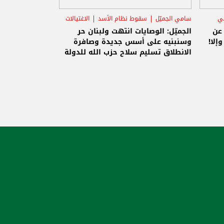
يالات
ة
ولة