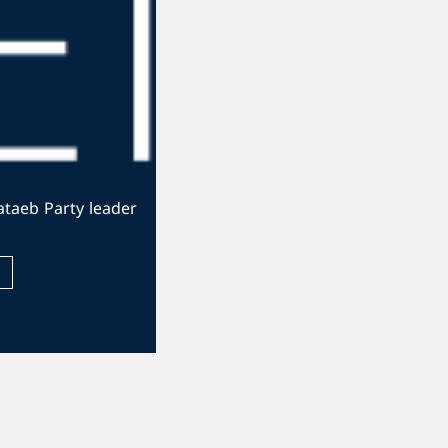
The official website of the Kataeb Party leader
Visit Website