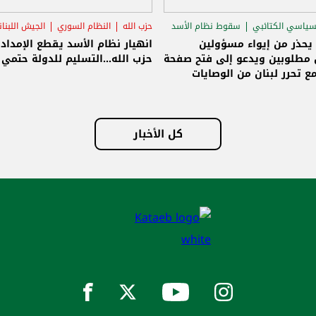
لنظام السوري
الجيش اللبناني
سامي الجميّل
سقوط نظام الأسد
الاغت
ام الأسد يقطع الإمداد عن
الجميّل: الوصايات انتهت ولبنان حر
..التسليم للدولة حتمي وإلا!
وسنبنيه على أسس جديدة وصافر
الانطلاق تسليم سلاح حزب الله للد