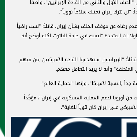
، واصفاً
ad
: "لست راضياً
نه أوضح أنه
يين بمن فيهم
دوليّات
م".
يران"، مؤكِّداً
في يوم فوضى الكونغرس... اختفاء ساعات