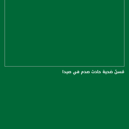
مُسنّ ضحية حادث صدم في صيدا