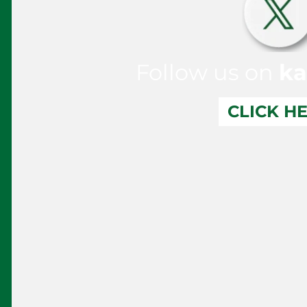
Follow us on
ka
CLICK H