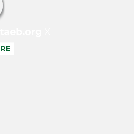
taeb.org
X
ERE