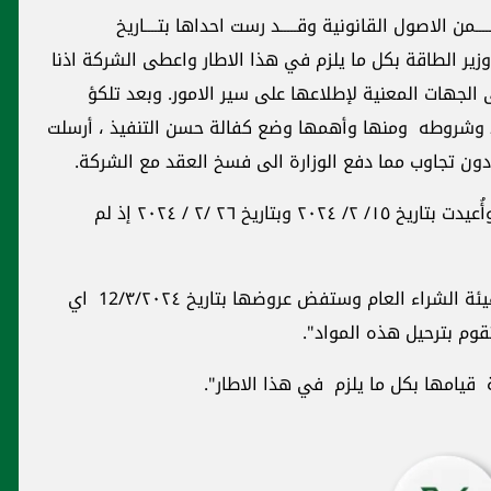
أجريت عـــــــدة مناقصات منذ العام ٢٠٢٢ ضـــــــمن الاصول القانونية وقـــــد رست احداها بتــــاريخ
Garc الإيطالية وقام وزير الطاقة بكل ما يلزم في هذا الاطار واعطى الشركة اذنا
 الجهات المعنية لإطلاعها على سير الامور. وبعد تلكؤ
قد وشروطه ومنها وأهمها وضع كفالة حسن التنفيذ ، أرسلت
 دون تجاوب مما دفع الوزارة الى فسخ العقد مع الشركة.
ثالثا ) أجريت مناقصة جديدة بتاريخ ١٥/ ١/ ٢٠٢٤ وأُعيدت بتاريخ ١٥/ ٢/ ٢٠٢٤ وبتاريخ ٢٦ /٢ / ٢٠٢٤ إذ لم
رابعا) أجريت أيضاً مناقصة جديدة بعد استشارة هيئة الشراء العام وستفض عروضها بتاريخ 12/٣/٢٠٢٤ اي
قوم بترحيل هذه المواد".
ة قيامها بكل ما يلزم في هذا الاطار".