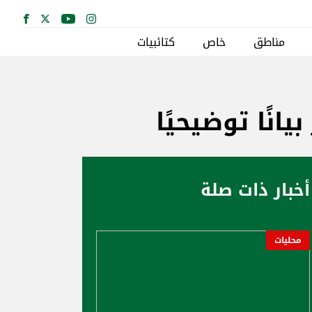
مناطق
خاص
كتائبيات
نًا توضيحيًا
أخبار ذات صلة
محليات