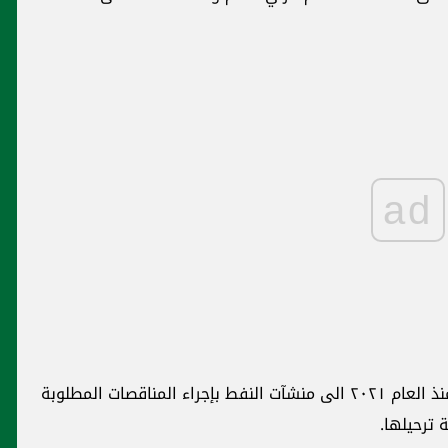
ad
اولا) ان الوزارة قد اوعزت فور تبلغها بالموضوع منذ العام ٢٠٢١ الى منشآت النفط بإجراء المناقصات المطلوبة
 ترحيلها.