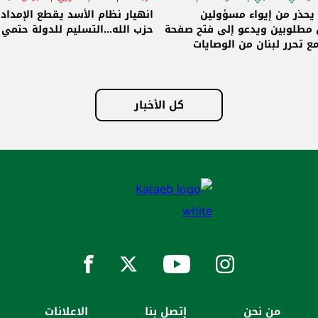
قاق الرئاسي
 يحذر من إيواء مسؤولين
انهيار نظام الأسد يقطع الإمداد
مطلوبين ويدعو إلى فتح صفحة
حزب الله...التسليم للدولة حتمي و
ع تحرر لبنان من الوصايات
لات
كل الأخبار
من نحن
إتصل بنا
الاعلانات