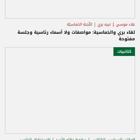
علاء موسى
نبيه بري
اللّجنة الخماسيّة
لقاء بري والخماسية: مواصفات ولا أسماء رئاسية وجلسة
مفتوحة
كتائبيات
المكتب السياسي الكتائبي
سقوط نظام الأسد
الاستحقاق الرئاسي