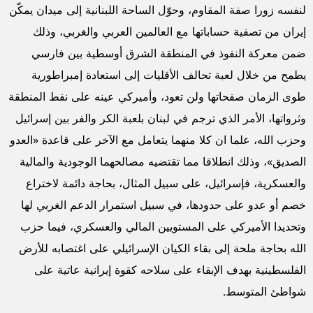
نسب لنفسه زورا صفة المقاوم، وحوّل الساحة اللبنانية إلى
ميدان يمكّن إيران من تصفية حساباتها مع العالمين العربي
والغربي، وذلك ضمن معركة النفوذ في المنطقة الشرق
أوسطية بين فارسي يطمح من خلال لعبة تحالف الأقليات إلى
استعادة إمبراطورية طوى الزمان صفحاتها ولن تعود، وأميركي
عينه على نفط المنطقة وثرواتها، الأمر الذي ترجم في لبنان
بلعبة الكر والفر بين إسرائيل وحزب الله، علما ان كلا منهما
يتعامل مع الآخر على قاعدة «العدو الصديق»، وذلك انطلاقا
مما تقتضيه مصالحهما الوجودية والمالية والعسكرية،
فإسرائيل، على سبيل المثال، بحاجة دائمة لاختراع خصم أو عدو
على حدودها، في سبيل استمرار الدعم الغربي لها وتحديدا
الأميركي على المستويين المالي والعسكري، فيما حزب الله
بحاجة ملحة إلى بقاء الكيان الإسرائيلي على اغتصابه للأرض
الفلسطينية بهدف الإبقاء على سلاحه كقوة إيرانية عاتية على