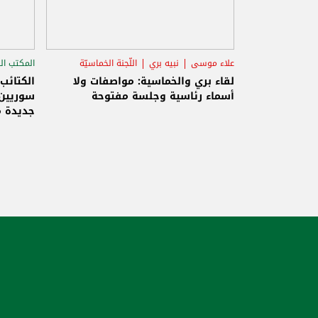
علاء موسى
نبيه بري
اللّجنة الخماسيّة
المكتب ال
الاستح
لقاء بري والخماسية: مواصفات ولا
الكتائب
أسماء رئاسية وجلسة مفتوحة
سوريين 
جديدة م
والاحتلا