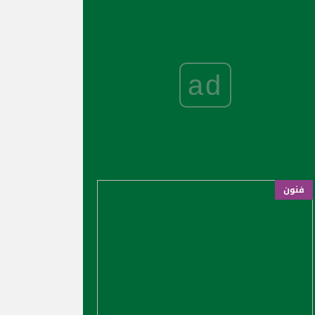
ad
فنون