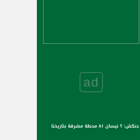
ad
حنكش: ٢ نيسان ٨١ محطة مشرقة بتاريخنا