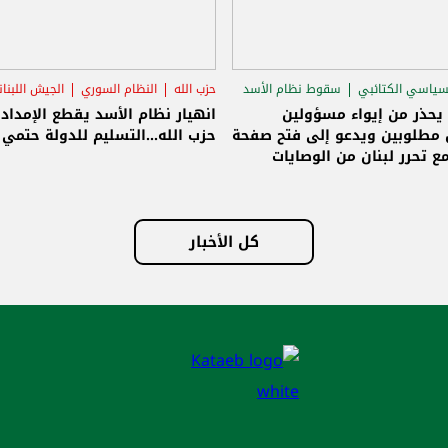
سياسي الكتائبي
سقوط نظام الأسد
حزب الله
النظام السوري
الجيش اللبنا
قاق الرئاسي
 يحذر من إيواء مسؤولين
انهيار نظام الأسد يقطع الإمداد
مطلوبين ويدعو إلى فتح صفحة
حزب الله...التسليم للدولة حتمي و
ع تحرر لبنان من الوصايات
لات
كل الأخبار