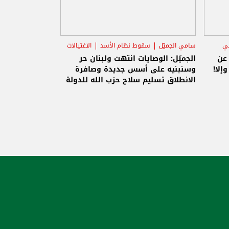
ني
سامي الجميّل
سقوط نظام الأسد
الاغتيالات
 عن
الجميّل: الوصايات انتهت ولبنان حر
إلا!
وسنبنيه على أسس جديدة وصافرة
الانطلاق تسليم سلاح حزب الله للدولة