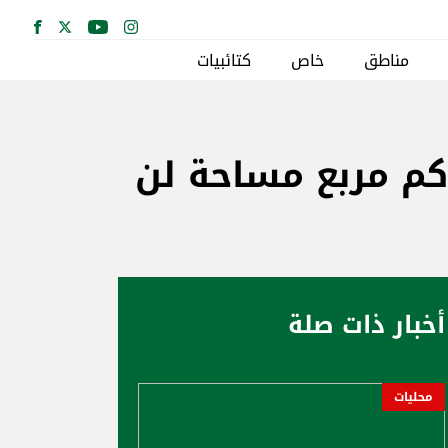
مناطق
خاص
كتائبيات
ة ارسلان: اهم ما تركه البشير هو الـ 10452 كم مربع مساحة لن
أخبار ذات صلة
محليات