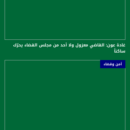
غادة عون: القاضي معزول ولا أحد من مجلس القضاء يحرّك
ساكناً
أمن وقضاء