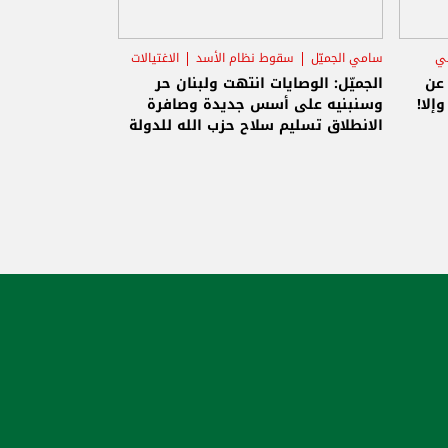
ني
سامي الجميّل
سقوط نظام الأسد
الاغتيالات
 عن
الجميّل: الوصايات انتهت ولبنان حر
إلا!
وسنبنيه على أسس جديدة وصافرة
الانطلاق تسليم سلاح حزب الله للدولة