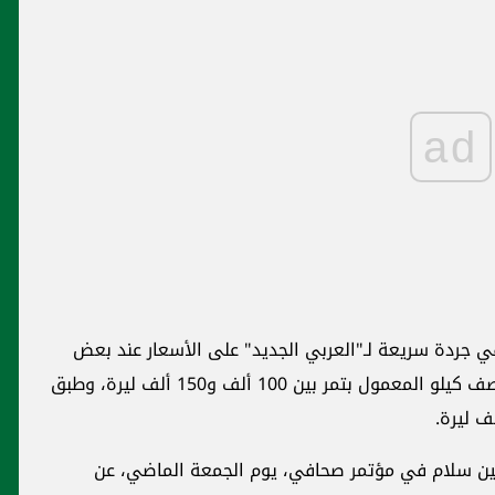
ad
وفي جردة سريعة لـ"العربي الجديد" على الأسعار عند بعض
أكبر محال الحلويات في بيروت، فقد تراوح سعر نصف كيلو المعمول بتمر بين 100 ألف و150 ألف ليرة، وطبق
 أمين سلام في مؤتمر صحافي، يوم الجمعة الماضي، عن