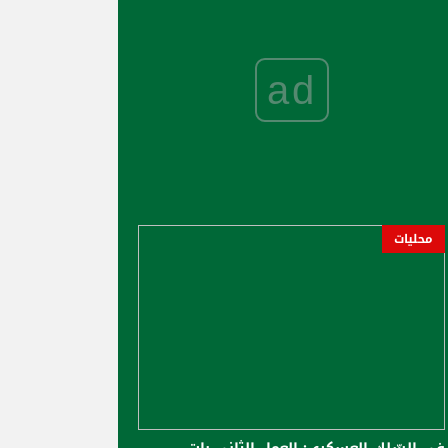
ad
محليات