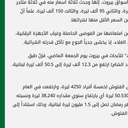
واق بيروت، إنّها وجدت ثلاثة أسعار منه في ثلاثة متاجر
مختلفة بالوزن نفسه، 500 غرام، الأول 80 ألف ليرة، والثاني 95 ألف ليرة، والثالث 150 ألف ليرة، علماً أنّ
 السعر الأقل منها لشرائها.
عن امتعاضها من الفوضى الحاصلة وغياب الأجهزة الرقابية،
الغلاء، إذ يخشى جدياً الجوع مع تآكل قدرته الشرائية.
" للأبحاث في بيروت يوم الجمعة الماضي، فإنّ طبق
الفتوش (أحد أنواع السلطات التي تشتهر بها بلاد الشام) ارتفع من 12.3 ألف ليرة إلى 50.5 ألف ليرة لبنانية،
وأشارت إلى أنّه في العام 2020، بلغت كلفة طبق الفتوش لخمسة أفراد 4250 ليرة، وارتفعت في العام
2021 إلى 12290 ليرة، وبلغت في العام الحالي 50.530 ليرة أي بارتفاع سنوي مقداره 38,240 ليرة ونسبته
311%، أي أنّ كلفة وجبة الفتوش فقط خلال شهر رمضان تصل إلى 1.5 مليون ليرة لبنانية، وذلك استناداً إلى
 الفتوش.