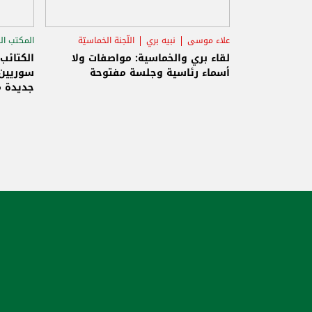
علاء موسى
نبيه بري
اللّجنة الخماسيّة
المكتب ال
الاستح
لقاء بري والخماسية: مواصفات ولا
الكتائب
أسماء رئاسية وجلسة مفتوحة
سوريين 
جديدة م
والاحتلا