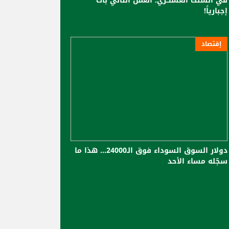
في السّلك العسكري: العمل الثاني بات
إجبارياً!
إقتصاد
دولار السوق السوداء فوق الـ24000... هذا ما
سجّله مساء الأحد