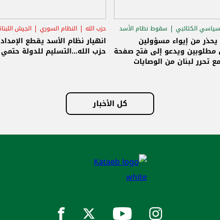
سياسي الكتائبي
سقوط نظام الأسد
حزب الله
النظام السوري
الجيش اللبنا
قاق الرئاسي
 يحذر من إيواء مسؤولين
انهيار نظام الأسد يقطع الإمداد
مطلوبين ويدعو إلى فتح صفحة
حزب الله...التسليم للدولة حتمي و
ع تحرر لبنان من الوصايات
لات
كل الأخبار