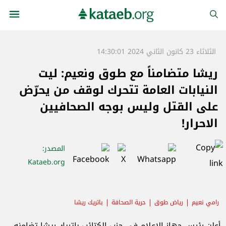
الثلاثاء 23 كانون الثاني 2024 14:30:01
ريشا متضامناً مع طوق ونعيم: ليت
النيابات العامة تتحرك لوقف من يحرّض
على القتل وليس بوجه الصحافيين
الاحرار!
المصدر
:
Kataeb.org
رامي نعيم
رياض طوق
حرية الصحافة
باتريك ريشا
أعلن رئيس جهاز الاعلام في حزب الكتائب باتريك ريشا تضامنه