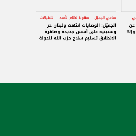
ني
سامي الجميّل
سقوط نظام الأسد
الاغتيالات
 عن
الجميّل: الوصايات انتهت ولبنان حر
إلا!
وسنبنيه على أسس جديدة وصافرة
الانطلاق تسليم سلاح حزب الله للدولة