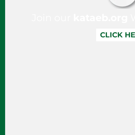
Join our
kataeb.org
W
CLICK H