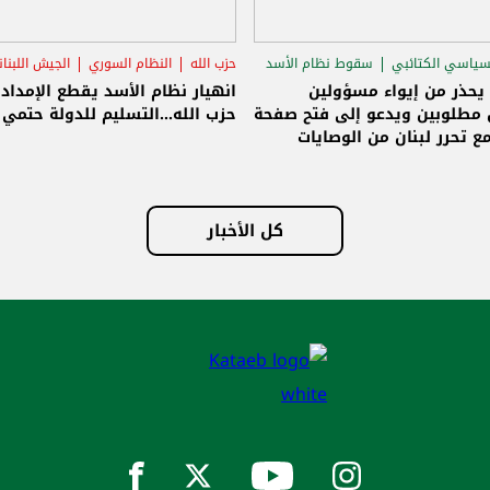
سياسي الكتائبي
سقوط نظام الأسد
حزب الله
النظام السوري
الجيش اللبنا
قاق الرئاسي
 يحذر من إيواء مسؤولين
انهيار نظام الأسد يقطع الإمداد
مطلوبين ويدعو إلى فتح صفحة
حزب الله...التسليم للدولة حتمي و
ع تحرر لبنان من الوصايات
لات
كل الأخبار