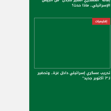
إقالة "العسكري المثير للجدل" من الجيش
الإسرائيلي.. ماذا حدث؟
إقليميات
تدريب عسكري إسرائيلي داخل غزة.. وتحضير
لـ"7 أكتوبر جديد"