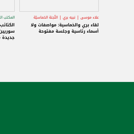
علاء موسى
نبيه بري
اللّجنة الخماسيّة
المكتب ال
الاستح
لقاء بري والخماسية: مواصفات ولا
الكتائب
أسماء رئاسية وجلسة مفتوحة
سوريين 
جديدة م
والاحتلا