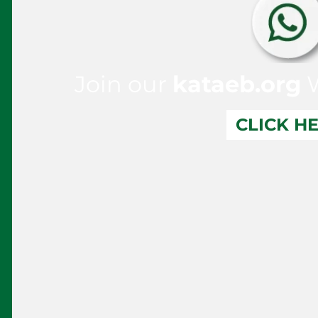
Join our
kataeb.org
W
CLICK H