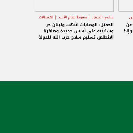
ني
سامي الجميّل
سقوط نظام الأسد
الاغتيالات
 عن
الجميّل: الوصايات انتهت ولبنان حر
إلا!
وسنبنيه على أسس جديدة وصافرة
الانطلاق تسليم سلاح حزب الله للدولة