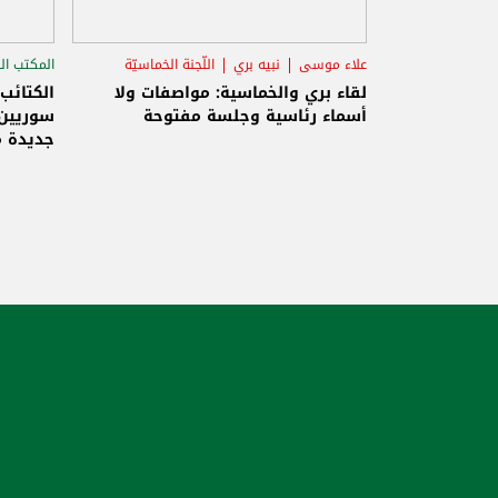
علاء موسى
نبيه بري
اللّجنة الخماسيّة
المكتب ال
الاستح
لقاء بري والخماسية: مواصفات ولا
الكتائب
أسماء رئاسية وجلسة مفتوحة
سوريين 
جديدة م
والاحتلا