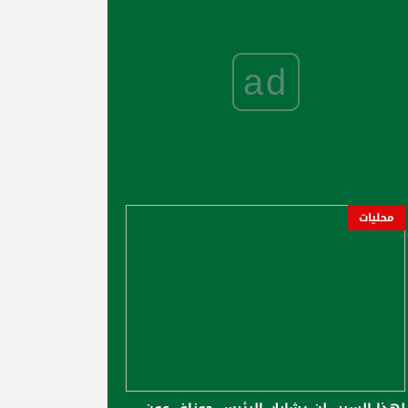
ad
محليات