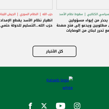
سياسي الكتائبي
سقوط نظام الأسد
حزب الله
النظام السوري
الجيش اللبنا
قاق الرئاسي
 يحذر من إيواء مسؤولين
انهيار نظام الأسد يقطع الإمداد
مطلوبين ويدعو إلى فتح صفحة
حزب الله...التسليم للدولة حتمي و
ع تحرر لبنان من الوصايات
لات
كل الأخبار