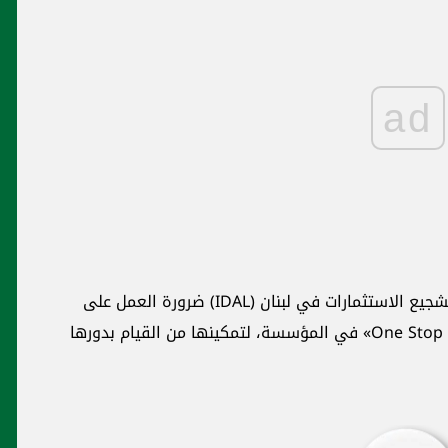
ad
كما وأكّد عون لمجلس إدارة المؤسسة العامة لتشجيع الاستثمارات في لبنان (IDAL) ضرورة العمل على
تشجيع المستثمرين وإعادة تفعيل برنامج «One Stop Shop» في المؤسسة، لتمكينها من القيام بدورها