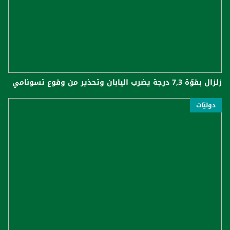
زلزال بقوّة 7,3 درجة يضرب اليابان وتحذير من وقوع تسونامي
دوليّات