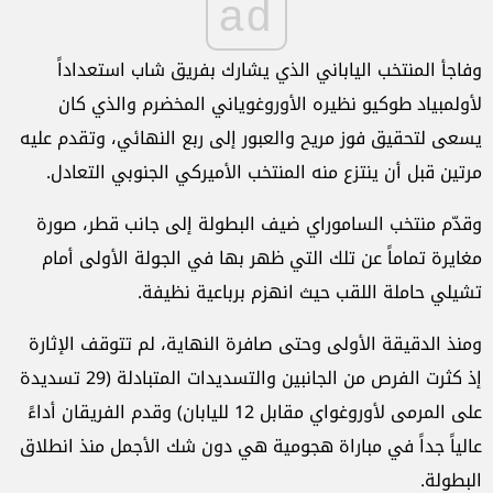
ad
وفاجأ المنتخب الياباني الذي يشارك بفريق شاب استعداداً
لأولمبياد طوكيو نظيره الأوروغوياني المخضرم والذي كان
يسعى لتحقيق فوز مريح والعبور إلى ربع النهائي، وتقدم عليه
مرتين قبل أن ينتزع منه المنتخب الأميركي الجنوبي التعادل.
وقدّم منتخب الساموراي ضيف البطولة إلى جانب قطر، صورة
مغايرة تماماً عن تلك التي ظهر بها في الجولة الأولى أمام
تشيلي حاملة اللقب حيث انهزم برباعية نظيفة.
ومنذ الدقيقة الأولى وحتى صافرة النهاية، لم تتوقف الإثارة
إذ كثرت الفرص من الجانبين والتسديدات المتبادلة (29 تسديدة
على المرمى لأوروغواي مقابل 12 لليابان) وقدم الفريقان أداءً
عالياً جداً في مباراة هجومية هي دون شك الأجمل منذ انطلاق
البطولة.