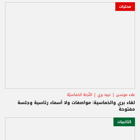
محليات
علاء موسى
نبيه بري
اللّجنة الخماسيّة
لقاء بري والخماسية: مواصفات ولا أسماء رئاسية وجلسة
مفتوحة
كتائبيات