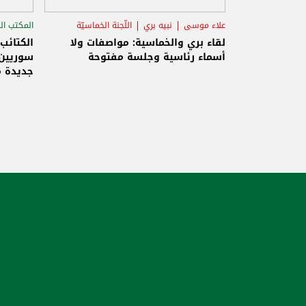
علاء موسى
نبيه بري
اللّجنة الخماسيّة
المكتب ال
الاستح
لقاء بري والخماسية: مواصفات ولا
الكتائب
أسماء رئاسية وجلسة مفتوحة
سوريين 
جديدة م
والاحتلا