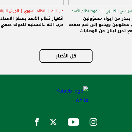
سياسي الكتائبي
سقوط نظام الأسد
حزب الله
النظام السوري
الجيش اللبنا
قاق الرئاسي
 يحذر من إيواء مسؤولين
انهيار نظام الأسد يقطع الإمداد
مطلوبين ويدعو إلى فتح صفحة
حزب الله...التسليم للدولة حتمي و
ع تحرر لبنان من الوصايات
لات
كل الأخبار