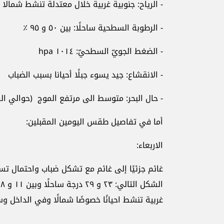
- الرياح: جنوبية غربية خلال معتدلة تنشط شمالا وسرعتها ب
- الرطوبة السطحية ساحلًا: بين ٥٠ و ٩٥ ٪؜
- الضغط الجويّ السطحيّ: ١٠١٤ hpa
- الانقشاع: جيد يسوء جبلًا أحيانا بسبب الضباب
- حال البحر: متوسط الى مرتفع الموج (حوالي المتر
أما في تفاصيل طقس اليومين المقبلين:
الاربعاء:
غائم جزئيًا إلى غائم مع تشكل ضباب واحتمال تسا
غربية تنشط احيانًا خصوصًا شمالًا وفي الداخل وسرعتها بين