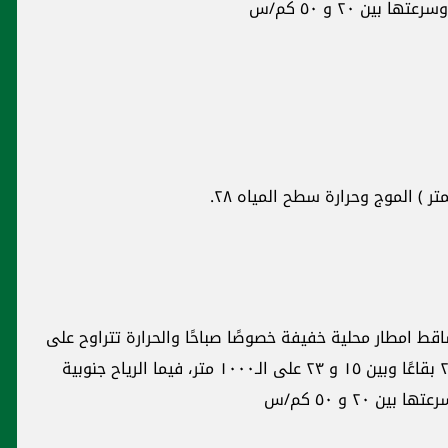
ين ٢٠ و ٥٠ كم/س
 ) الموج وحرارة سطح المياه ٢٨.
قط امطار محلية خفيفة خصوصًا صباحًا والحرارة تتراوح على
الشكل التالي: ٢٣ و ٢٩ درجة ساحلًا وبين ١١ و ٢٨ بقاعًا وبين ١٥ و ٢٣ على الـ١٠٠٠ متر، فيما الرياح جنوبية
 ٢٠ و ٥٠ كم/س