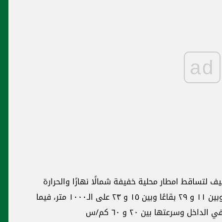
ad
ف لتساقط امطار محلية خفيفة شمالًا نهارًا والحرارة
تتراوح على الشكل التالي: ٢٣ و ٣٠ درجة ساحلًا وبين ١١ و ٢٩ بقاعًا وبين ١٥ و ٢٣ على الـ١٠٠٠ متر، فيما
خل وسرعتها بين ٢٠ و ٦٠ كم/س