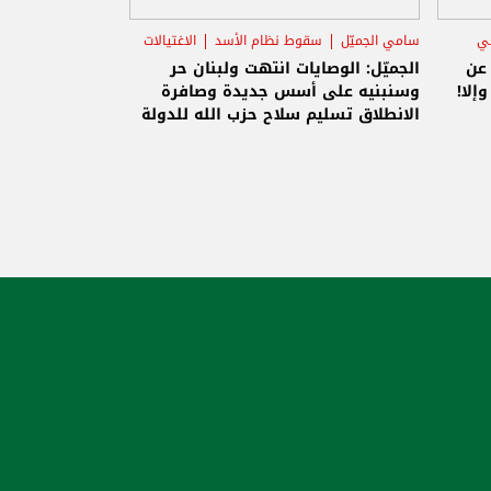
ني
سامي الجميّل
سقوط نظام الأسد
الاغتيالات
 عن
الجميّل: الوصايات انتهت ولبنان حر
إلا!
وسنبنيه على أسس جديدة وصافرة
الانطلاق تسليم سلاح حزب الله للدولة