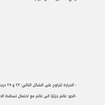
- الحرارة تتراوح على الشكل التالي: ٢٣ و ٢٩ درجة ساحلًا وبين ١٢ و ٢٨ بقاعًا وبين ١٦ و ٢٣ على الـ١٠٠٠ متر
-الجو: غائم جزئيًا الى غائم مع احتمال تساقط الا