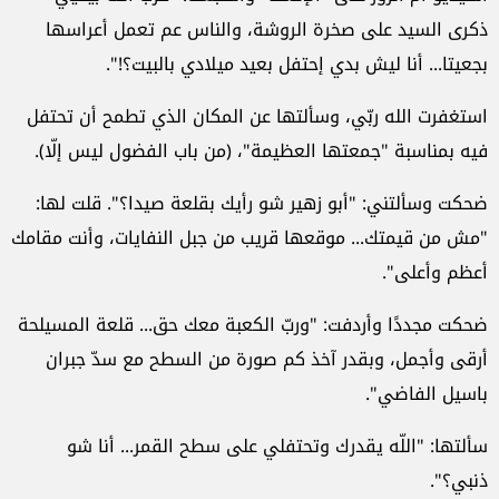
ذكرى السيد على صخرة الروشة، والناس عم تعمل أعراسها
بجعيتا... أنا ليش بدي إحتفل بعيد ميلادي بالبيت؟!".
استغفرت الله ربّي، وسألتها عن المكان الذي تطمح أن تحتفل
فيه بمناسبة "جمعتها العظيمة"، (من باب الفضول ليس إلّا).
ضحكت وسألتني: "أبو زهير شو رأيك بقلعة صيدا؟". قلت لها:
"مش من قيمتك... موقعها قريب من جبل النفايات، وأنت مقامك
أعظم وأعلى".
ضحكت مجددًا وأردفت: "وربّ الكعبة معك حق... قلعة المسيلحة
أرقى وأجمل، وبقدر آخذ كم صورة من السطح مع سدّ جبران
باسيل الفاضي".
سألتها: "اللّه يقدرك وتحتفلي على سطح القمر... أنا شو
ذنبي؟".