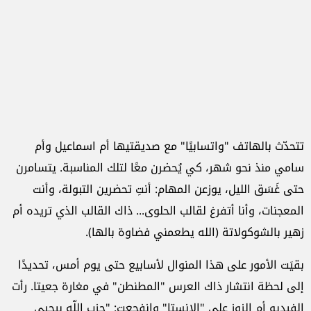
تتحدّث بالهاتف "واتسابيًا" مع صديقتيها أم اسماعيل وأم
سامي منذ نحو شهر، كي يُحضرن معًا لتلك المناسبة. يتسامرن
حتى غَسَق الليل، يوزعن المهام: أنتِ تحضرين التبولة، وأنت
المعجنات، وأنا أتفرغ لقالب الحلوى... ذاك القالب الذي تريده أم
زهير بالشوكولاتة (الله يطعمني فضاوة بالها).
بقيَت الأمور على هذا المنوال لأسابيع حتى يوم أمس، تحديدًا
إلى لحظة انتشار ذاك العرس "المطنطن" في مغارة جعيتا. رأت
الفيديو أم الزوز على "الإنستا" وانفجعت: "حزب اللّه بيحيي