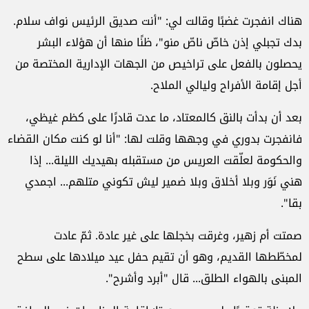
هناك انفجرت غضبًا وقالت لي: "أنت صديق الرئيس نواف سلام.
بدك تجبلي إذن خاصّ ناصّ منو"، ظنًا منها أن هؤلاء البشر
يحصلون بالفعل على تراخيص من الجهات الإدارية المختصة من
أجل إقامة الأفراح وليالي الملاح.
بعد أن بدأت بالنق كالمعتاد، ما عدت قادرًا على كظم غيظي،
فانفجرت بدوري في وجهها وقلت لها: "أنا لو كنت مكان القضاء
والحكومة لعلّقت العريس من مستقبله بهيديك الليلة... إذا
هني نَوَر وبلا أخلاق وبلا ضمير ليش تكوني متلهم... اجمدي
بقا".
صمتت أم زهير، وغرقت بخجلها على غير عادة. ثمّ عادت
لمخطّطها القديم، وهو أن تقيم حفل عيد ميلادها على سطح
المبنى بالهواء الطلق... قال "أبرد وأشرح".