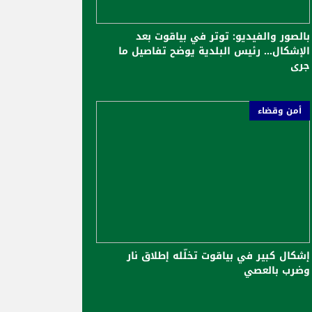
بالصور والفيديو: توتر في بياقوت بعد
الإشكال... رئيس البلدية يوضح تفاصيل ما
جرى
أمن وقضاء
إشكال كبير في بياقوت تخلّله إطلاق نار
وضرب بالعصي