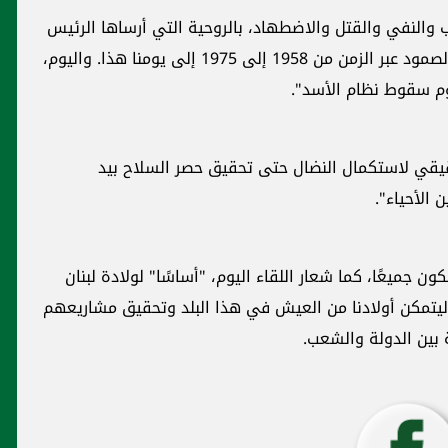
 بعد التعرض للحروب والنفي والقتل والاضطهاد، بالروحية التي أرساها الرئيس
المؤسس بيار الجميّل، هو ما يميّز حزب الكتائب بالصمود عبر الزمن من 1958 إلى 1975 إلى يومنا هذا. واليوم،
وم سقوط نظام الأسد".
قيقي لاستكمال النضال حتى تحقيق حصر السلاح بيد
 الأحياء".
ن جميعًا، كما شعار اللقاء اليوم، "أساسًا" لولادة لبنان
 ليتمكن أولادنا من العيش في هذا البلد وتحقيق مشاريعهم
ة بين الدولة والشعب.