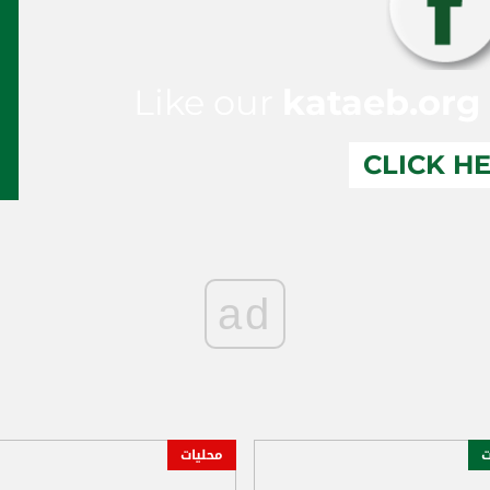
Like our
kataeb.org
CLICK H
ad
ت
محليات