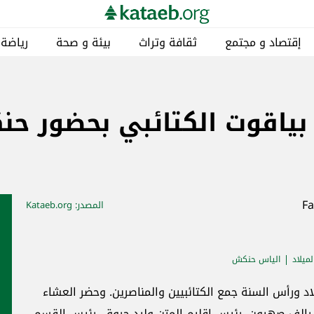
إقتصاد و مجتمع
ثقافة وتراث
بيئة و صحة
رياضة
ياقوت الكتائبي بحضور حنك
المصدر
: Kataeb.org
لميلاد
الياس حنكش
اد ورأس السنة جمع الكتائبيين والمناصرين. وحضر العشاء
ب رالف صهيون، رئيس إقليم المتن وليد حروق، رئيس القسم