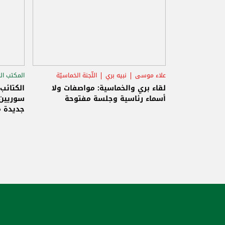
علاء موسى
نبيه بري
اللّجنة الخماسيّة
المكتب ال
الاستح
لقاء بري والخماسية: مواصفات ولا
الكتائب
أسماء رئاسية وجلسة مفتوحة
سوريين 
جديدة م
والاحتلا