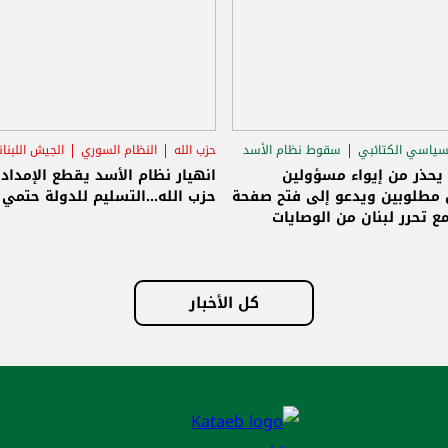
سياسي الكتائبي
سقوط نظام الأسد
حزب الله
النظام السوري
الجيش اللبنا
قاق الرئاسي
 يحذر من إيواء مسؤولين
انهيار نظام الأسد يقطع الإمداد
مطلوبين ويدعو إلى فتح صفحة
حزب الله...التسليم للدولة حتمي و
ع تحرر لبنان من الوصايات
لات
كل الأخبار