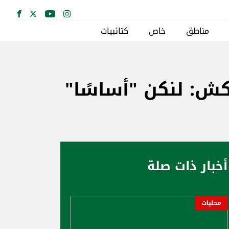
مناطق
خاص
كتائبيات
ش: لنكن "أساسًا"
أخبار ذات صلة
محليات