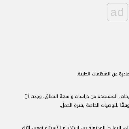
ad
درة عن ‏المنظمات الطبية.‏
بحاث، ‏المستمدة من دراسات واسعة النطاق، وجدت أنّ
قًا للتوصيات ‏الخاصة بفترة الحمل.‏
لى ‏الروابط المحتملة بين استخدام الأسيتامينوفين أثناء