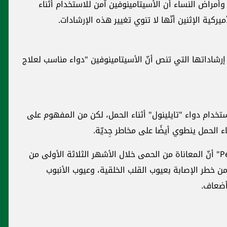
وأمراض ‏النساء أن الأسيتامينوفين آمن للاستخدام أثناء
كية الإثنين أنّها لا تنوي ‏تغيير هذه الإرشادات.‏
إرشاداتها ‏التي تنص أنّ الأسيتامينوفين "دواء مناسب لعلاج
ستخدام ‏دواء "تايلينول" أثناء الحمل، لكن من المفهوم على
 الحمل ينطوي ‏أيضًا على مخاطر جِديّة.‏
ووجدت مراجعة بحثية نُشرت في مجلة "‏Pediatrics‏" أنّ ‏المعاناة من الحمى خلال الأشهر الثلاثة الأولى من
 خطر الإصابة ‏بعيوب القلب الخلقية، وعيوب الأنبوب
ضعاف.‏