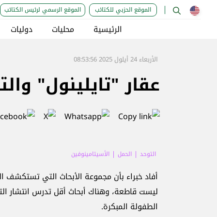
الموقع الحزبي للكتائب
الموقع الرسمي لرئيس الكتائب
الرئيسية
محليات
دوليات
الأربعاء 24 أيلول 2025 08:53:56
عقار "تايلينول" والت
‏التوحد
الحمل
‏الأسيتامينوفين
أفاد خبراء بأن مجموعة الأبحاث التي تستكشف العل
ليست قاطعة، ‏وهناك أبحاث أقل تدرس ‏انتشار التو
‏الطفولة المبكرة.‏