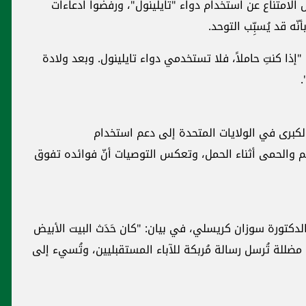
 الامتناع ‏عن استخدام دواء "تايلينول"، ورفضوا ادعاءات
ّه قد يُسبِّب التوحد.‏
"إذا كنتِ ‏حاملاً، فلا تستخدمي دواء تايلينول. وبعد ولادة
‏
كبرى في ‏الولايات المتحدة إلى دعم استخدام
لألم والحمى أثناء الحمل، وتعكس ‏التوصيات أنّ فوائده تفوق
لدكتورة ‏سوزان كريسلي، في بيان: "كان حَدَث البيت الأبيض
 مضللة تُرسل ‏رسالة مُربكة للآباء المستقبليين، وتُسيء إلى