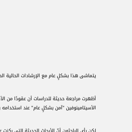
يتماشى هذا بشكلٍ عام مع الإرشادات الحالية الصا
أظهرت مراجعة حديثة للدراسات أن عقودًا من الأ
‏الأسيتامينوفين "آمن بشكلٍ عام" عند استخدامه وف
لكن رأى الباحثون أنّ الأبحاث الحديثة التي ركزت ع