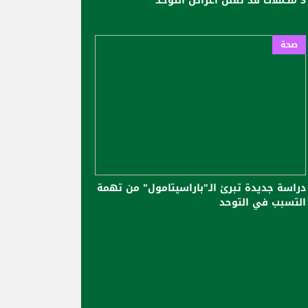
3 مكملات قد تقلل أعراض التوحد
صحة
دراسة جديدة تبرئ الـ"باراسيتامول" من تهمة
التسبب في التوحد