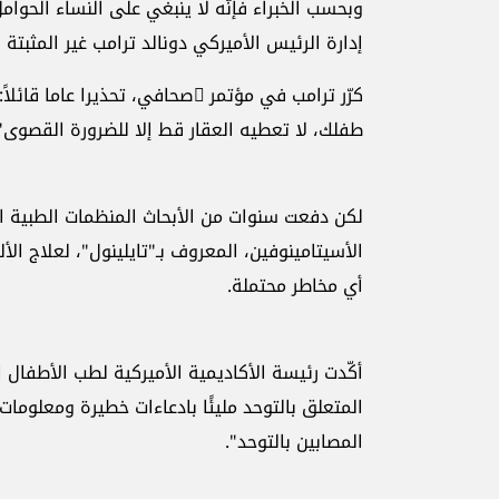
وبحسب الخبراء فإنّه لا ينبغي على النساء الحوامل
إدارة الرئيس ‏الأميركي دونالد ترامب غير المثبتة بأن
كرّر ترامب في مؤتمر ٍصحافي، تحذيرا عاما قائلاً: 
طفلك، لا ‏تعطيه العقار قط إلا للضرورة القصوى".
لكن دفعت سنوات من الأبحاث المنظمات الطبية ال
الأسيتامينوفين، المعروف ‏بـ"تايلينول"، لعلاج ا
أي مخاطر محتملة.‏
أكّدت رئيسة الأكاديمية الأميركية لطب الأطفال ا
المتعلق ‏بالتوحد مليئًا بادعاءات خطيرة ومعلومات
المصابين ‏بالتوحد".‏