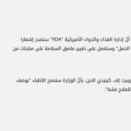
أعلن مسؤولو الصحة خلال مؤتمر صحفي الإثنين، أنّ إدارة ‏الغذاء والدواء الأميركية "‏FDA‏" ستصدر إشعارا
اء الحمل" وستعمل ‏على تغيير ملصق السلامة على منتجات من
برت ‏إف. كينيدي الابن، بأنّ الوزارة ستنصح الأطباء "بوصف
لعلاج فقط".‏