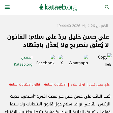
الخميس 26 شباط 2026 19:44:40
علي حسن خليل يردّ على سلام: القانون
لا يُعلَّق بتصريح ولا يُعدَّل باجتهاد
المصدر
:
Kataeb.org
علي حسن خليل
نواف سلام
الانتخابات النيابية
قانون الانتخابات النيابية
تصويت المغتربين
الحكومة
كتب النائب علي حسن خليل عبر منصة اكس: "أستغرب حديث
الرئيس القاضي نواف سلام حول قانون الانتخابات ولا سيما
قوله إن تعليق الدائرة السادسة عشرة يتيح للمغتربين الاقتراع