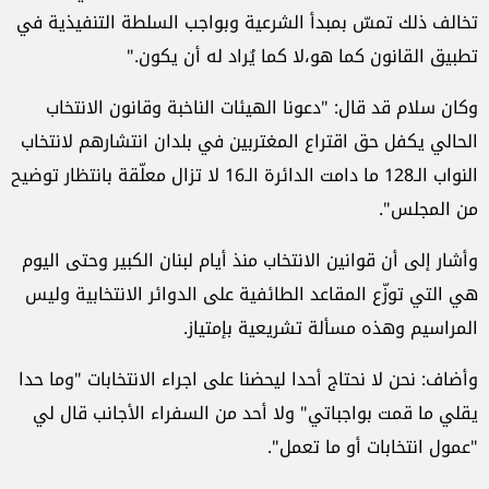
تخالف ذلك تمسّ بمبدأ الشرعية وبواجب السلطة التنفيذية في
تطبيق القانون كما هو،لا كما يُراد له أن يكون."
وكان سلام قد قال: "دعونا الهيئات الناخبة وقانون الانتخاب
الحالي يكفل حق اقتراع المغتربين في بلدان انتشارهم لانتخاب
النواب الـ128 ما دامت الدائرة الـ16 لا تزال معلّقة بانتظار توضيح
من المجلس".
وأشار إلى أن قوانين الانتخاب منذ أيام لبنان الكبير وحتى اليوم
هي التي توزّع المقاعد الطائفية على الدوائر الانتخابية وليس
المراسيم وهذه مسألة تشريعية بإمتياز.
وأضاف: نحن لا نحتاج أحدا ليحضنا على اجراء الانتخابات "وما حدا
يقلي ما قمت بواجباتي" ولا أحد من السفراء الأجانب قال لي
"عمول انتخابات أو ما تعمل".