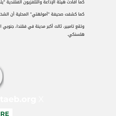
كما أفادت هيئة الإذاعة والتلفزيون الفنلندية "ي
كما كشفت صحيفة "آمولهتي" المحلية أن الشخص 
هلسنكي.
taeb.org
X
ERE