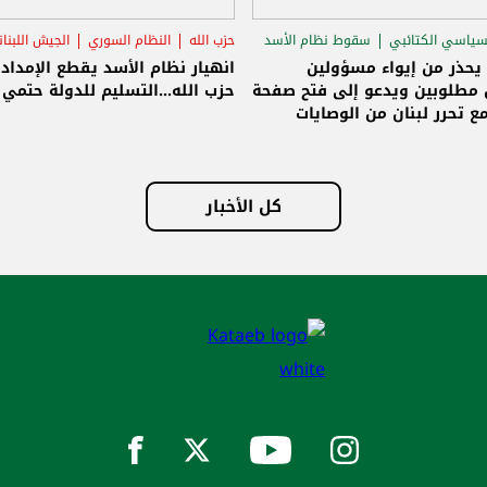
سياسي الكتائبي
سقوط نظام الأسد
حزب الله
النظام السوري
الجيش اللبنا
قاق الرئاسي
 يحذر من إيواء مسؤولين
انهيار نظام الأسد يقطع الإمداد
مطلوبين ويدعو إلى فتح صفحة
حزب الله...التسليم للدولة حتمي و
ع تحرر لبنان من الوصايات
لات
كل الأخبار