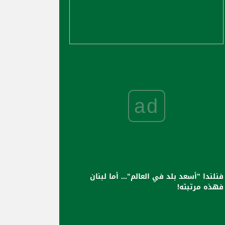
ad
فنلندا "أسعد بلد في العالم"... أما لبنان
فهذه مرتبته!