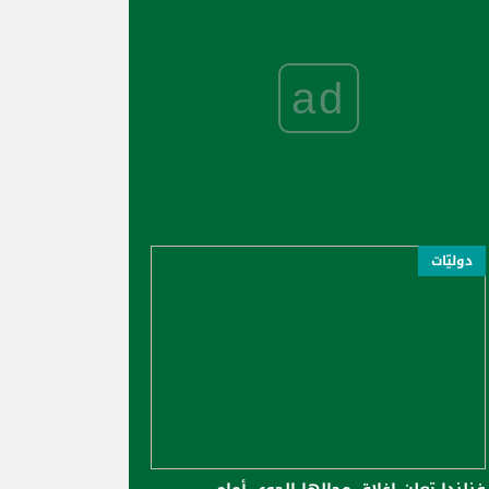
ad
دوليّات