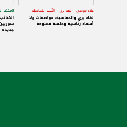
علاء موسى
نبيه بري
اللّجنة الخماسيّة
المكتب ال
الاستح
لقاء بري والخماسية: مواصفات ولا
الكتائب
أسماء رئاسية وجلسة مفتوحة
سوريين 
جديدة م
والاحتلا