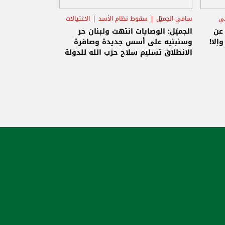
ني
سامي الجميّل
سقوط نظام الأسد
الاغتيالات
 عن
الجميّل: الوصايات انتهت ولبنان حر
إلا!
وسنبنيه على أسس جديدة وصافرة
الانطلاق تسليم سلاح حزب الله للدولة