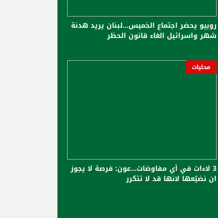
روبيو يحضر اجتماع الخميس...لبنان يريد هدنة
شهر واسرائيل الغاء قانون الحظر
محليات
3 لاءات في أي مفاوضات...عون: فرصة لا يجوز
ان نضيّعها لانها قد لا تتكرر