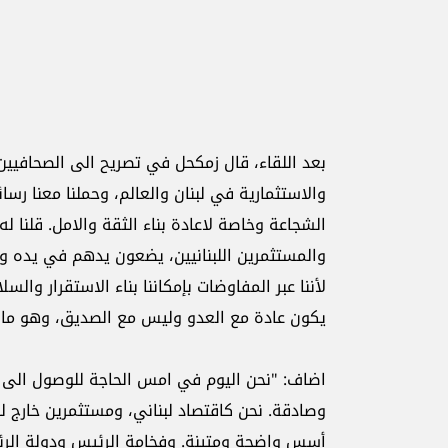
بعد اللقاء، قال زمكحل في تصريح الى الصحافيين: 
والاستثمارية في لبنان والعالم، وحملنا معنا رس
الشجاعة وخاصة لاعادة بناء الثقة والامل. قلنا ل
والمستثمرين اللبنانيين، يضعون يدهم في يده وفي
لأننا عبر المفاوضات بإمكاننا بناء الاستقرار وال
يكون عادة مع العدو وليس مع الصديق، وهو ما سيع
اضاف: "نحن اليوم في امس الحاجة للوصول الى الا
وصادقة. نحن كاقتصاد لبناني، ومستثمرين خارج ل
أسس واضحة ومتينة. وفخامة الرئيس ودولة الرئي