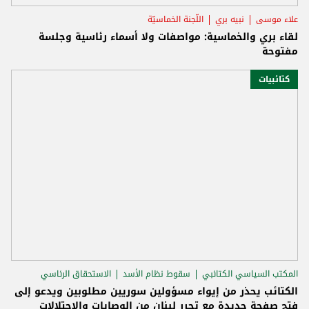
علاء موسى
نبيه بري
اللّجنة الخماسيّة
لقاء بري والخماسية: مواصفات ولا أسماء رئاسية وجلسة
مفتوحة
كتائبيات
المكتب السياسي الكتائبي
سقوط نظام الأسد
الاستحقاق الرئاسي
الكتائب يحذر من إيواء مسؤولين سوريين مطلوبين ويدعو إلى
فتح صفحة جديدة مع تحرر لبنان من الوصايات والاحتلالات